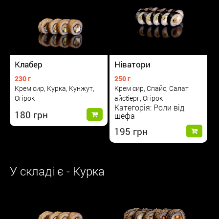
Клабер
Ніватори
230 г
250 г
Крем сир, Курка, Кунжут,
Крем сир, Спайс, Салат
Огірок
айсберг, Огірок
Категорія: Роли від
180
шефа
195
У складі є - Курка