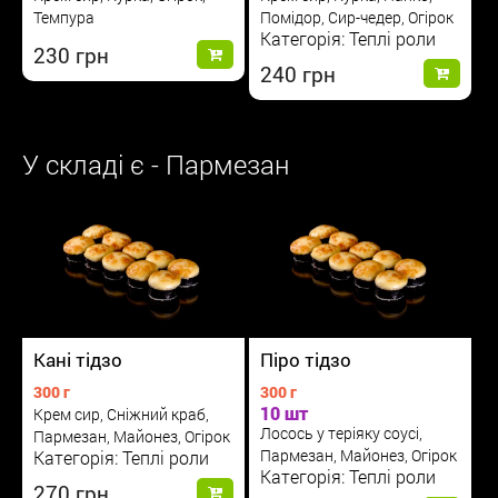
Темпура
Помідор, Сир-чедер, Огірок
Категорія: Теплі роли
230
240
У складі є - Пармезан
Кані тідзо
Піро тідзо
300 г
300 г
10 шт
Крем сир, Сніжний краб,
Лосось у теріяку соусі,
Пармезан, Майонез, Огірок
Пармезан, Майонез, Огірок
Категорія: Теплі роли
Категорія: Теплі роли
270