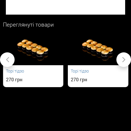
Переглянуті товари
Торі тідзо
Торі тідзо
270
270