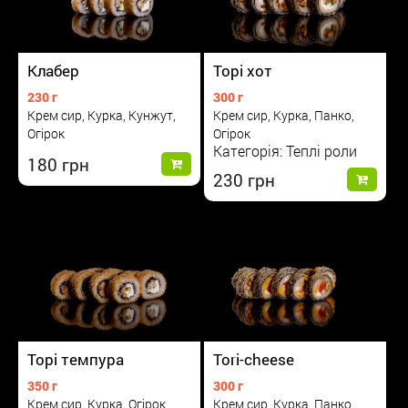
Клабер
Торі хот
230 г
300 г
Крем сир, Курка, Кунжут,
Крем сир, Курка, Панко,
Огірок
Огірок
Категорія: Теплі роли
180
230
Торі темпура
Tori-cheese
350 г
300 г
Крем сир, Курка, Огірок,
Крем сир, Курка, Панко,