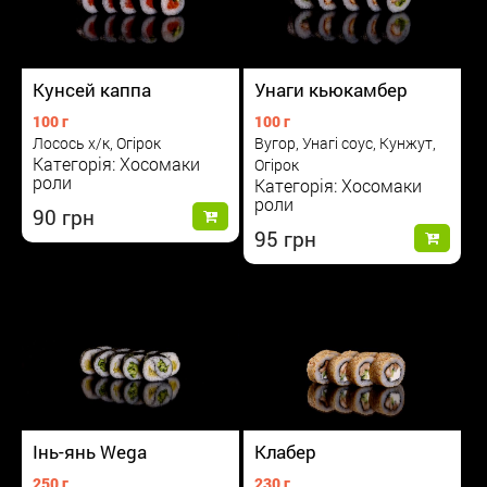
Кунсей каппа
Унаги кьюкамбер
100 г
100 г
Лосось х/к, Огірок
Вугор, Унагі соус, Кунжут,
Категорія: Хосомаки
Огірок
роли
Категорія: Хосомаки
роли
90
95
Інь-янь Wega
Клабер
250 г
230 г