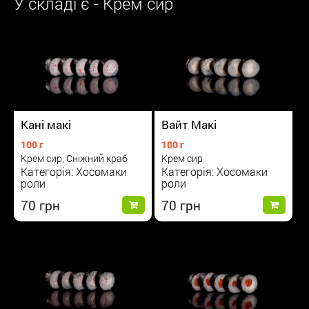
У складі є - Крем сир
Вайт Макі
Кані макі
100 г
100 г
Крем сир
Крем сир, Сніжний краб
Категорія: Хосомаки
Категорія: Хосомаки
роли
роли
70
70