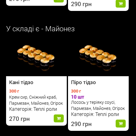
290
У складі є - Майонез
Кані тідзо
Піро тідзо
300 г
300 г
10 шт
Крем сир, Сніжний краб,
Лосось у теріяку соусі,
Пармезан, Майонез, Огірок
Пармезан, Майонез, Огірок
Категорія: Теплі роли
Категорія: Теплі роли
270
290