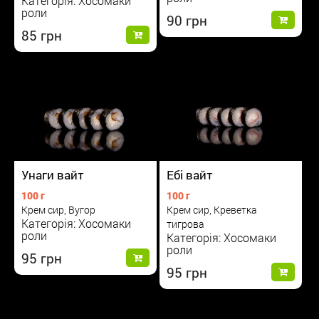
Категорія: Хосомаки
роли
90
85
Унаги вайт
Ебі вайт
100 г
100 г
Крем сир, Вугор
Крем сир, Креветка
Категорія: Хосомаки
тигрова
роли
Категорія: Хосомаки
роли
95
95