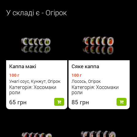
У складі є - Огірок
Каппа макі
Сяке каппа
100 г
100 г
Унагі соус, Кунжут, Огірок
Лосось, Огірок
Категорія: Хосомаки
Категорія: Хосомаки
роли
роли
65
85