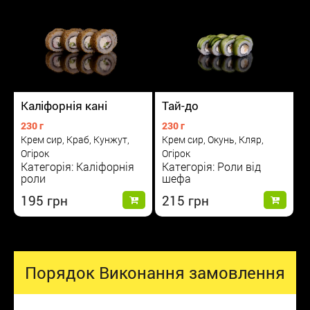
Каліфорнія кані
Тай-до
230 г
230 г
Крем сир, Краб, Кунжут,
Крем сир, Окунь, Кляр,
Огірок
Огірок
Категорія: Каліфорнія
Категорія: Роли від
роли
шефа
195
215
Порядок Виконання замовлення