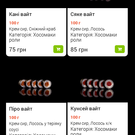
Сяке вайт
Кані вайт
100 г
100 г
Крем сир, Лосось
Крем сир, Сніжний краб
Категорія: Хосомаки
Категорія: Хосомаки
роли
роли
85
75
Кунсей вайт
Піро вайт
100 г
100 г
Крем сир, Лосось х/к
Крем сир, Лосось у теріяку
Категорія: Хосомаки
соусі
роли