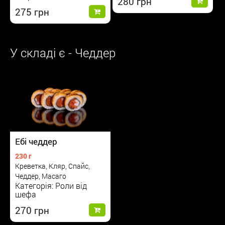
280
275
У складі є - Чеддер
Ебі чеддер
230 г
Креветка, Кляр, Спайс,
Чеддер, Масаго
Категорія: Роли від
шефа
270