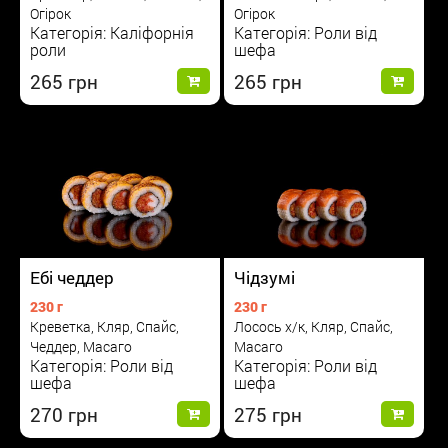
Огірок
Огірок
Категорія: Каліфорнія
Категорія: Роли від
роли
шефа
265
265
Ебі чеддер
Чідзумі
230 г
230 г
Креветка, Кляр, Спайс,
Лосось х/к, Кляр, Спайс,
Чеддер, Масаго
Масаго
Категорія: Роли від
Категорія: Роли від
шефа
шефа
270
275