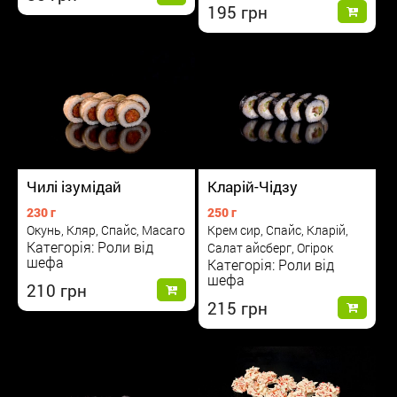
195
Чилі ізумідай
Кларій-Чідзу
230 г
250 г
Окунь, Кляр, Спайс, Масаго
Крем сир, Спайс, Кларій,
Категорія: Роли від
Салат айсберг, Огірок
шефа
Категорія: Роли від
шефа
210
215