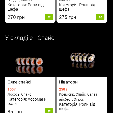
Категорія: Роли від
Категорія: Роли від
шефа
шефа
270
275
У складі є - Спайс
Сяке спайсі
Ніватори
100 г
250 г
Лосось, Спайс
Крем сир, Спайс, Салат
Категорія: Хосомаки
айсберг, Огірок
роли
Категорія: Роли від
шефа
85