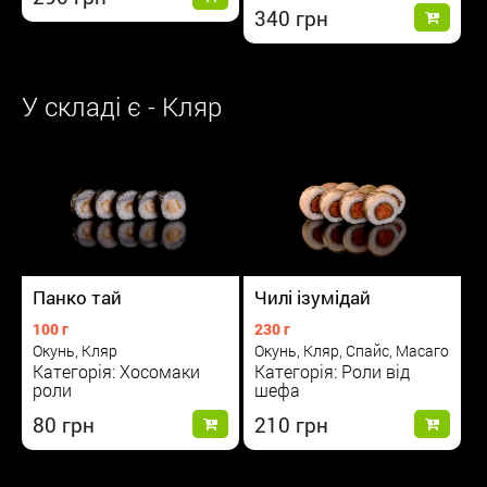
340
У складі є - Кляр
Чилі ізумідай
Панко тай
230 г
100 г
Окунь, Кляр, Спайс, Масаго
Окунь, Кляр
Категорія: Роли від
Категорія: Хосомаки
шефа
роли
210
80