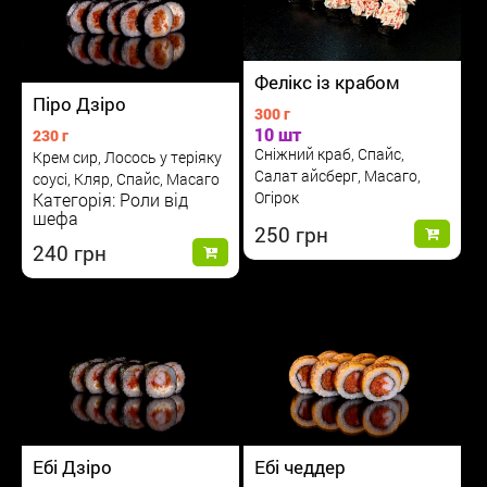
Фелікс із крабом
Піро Дзіро
300 г
10 шт
230 г
Сніжний краб, Спайс,
Крем сир, Лосось у теріяку
Салат айсберг, Масаго,
соусі, Кляр, Спайс, Масаго
Огірок
Категорія: Роли від
шефа
250
240
Ебі чеддер
Ебі Дзіро