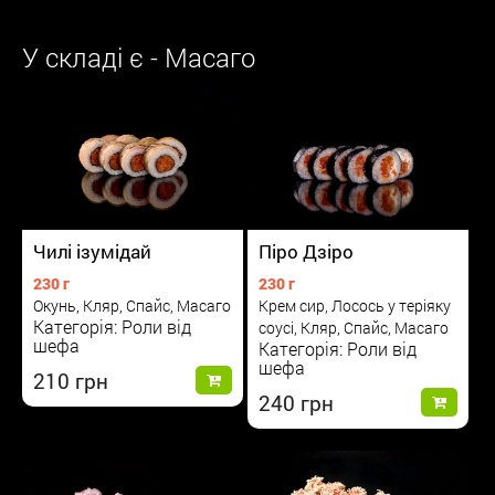
У складі є - Масаго
Чилі ізумідай
Піро Дзіро
230 г
230 г
Окунь, Кляр, Спайс, Масаго
Крем сир, Лосось у теріяку
Категорія: Роли від
соусі, Кляр, Спайс, Масаго
шефа
Категорія: Роли від
шефа
210
240