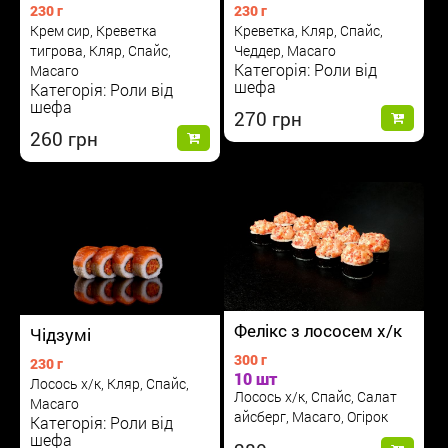
230 г
230 г
Креветка, Кляр, Спайс,
Крем сир, Креветка
Чеддер, Масаго
тигрова, Кляр, Спайс,
Категорія: Роли від
Масаго
шефа
Категорія: Роли від
шефа
270
260
Фелікс з лососем х/к
Чідзумі
300 г
230 г
10 шт
Лосось х/к, Кляр, Спайс,
Лосось х/к, Спайс, Салат
Масаго
айсберг, Масаго, Огірок
Категорія: Роли від
шефа