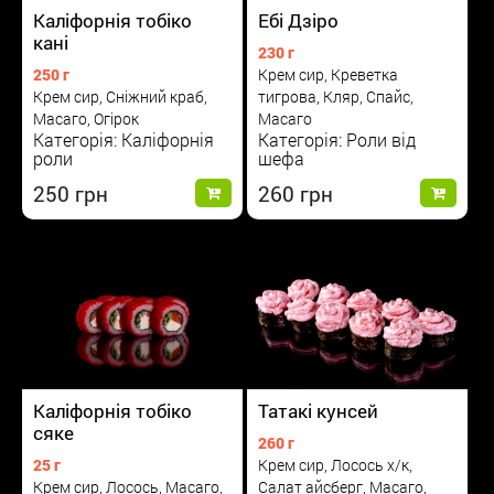
Каліфорнія тобіко
Ебі Дзіро
кані
230 г
250 г
Крем сир, Креветка
Крем сир, Сніжний краб,
тигрова, Кляр, Спайс,
Масаго, Огірок
Масаго
Категорія: Каліфорнія
Категорія: Роли від
роли
шефа
250
260
Каліфорнія тобіко
Татакі кунсей
сяке
260 г
25 г
Крем сир, Лосось х/к,
Крем сир, Лосось, Масаго,
Салат айсберг, Масаго,