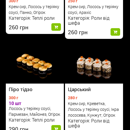
300 г
250 г
Крем сир, Лосось у теріяку
Крем сир, Лосось у теріяку
соусі, Панко, Огірок
соусі, Арахіс
Категорія: Теплі роли
Категорія: Роли від
шефа
260
260
Піро тідзо
Царський
300 г
280 г
10 шт
Крем сир, Креветка,
Лосось у теріяку соусі,
Лосось у теріяку соусі, Ікра
Пармезан, Майонез, Огірок
лососева, Кунжут, Огірок
Категорія: Теплі роли
Категорія: Роли від
шефа
290