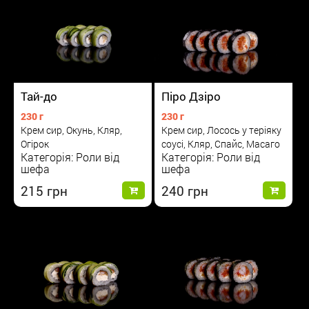
Тай-до
Піро Дзіро
230 г
230 г
Крем сир, Окунь, Кляр,
Крем сир, Лосось у теріяку
Огірок
соусі, Кляр, Спайс, Масаго
Категорія: Роли від
Категорія: Роли від
шефа
шефа
215
240