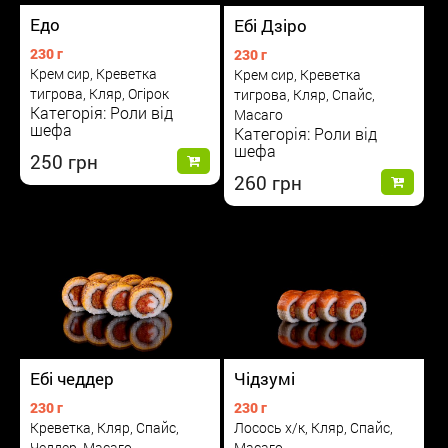
Едо
Ебі Дзіро
230 г
230 г
Крем сир, Креветка
Крем сир, Креветка
тигрова, Кляр, Огірок
тигрова, Кляр, Спайс,
Категорія: Роли від
Масаго
шефа
Категорія: Роли від
шефа
250
260
Ебі чеддер
Чідзумі
230 г
230 г
Креветка, Кляр, Спайс,
Лосось х/к, Кляр, Спайс,
Чеддер, Масаго
Масаго