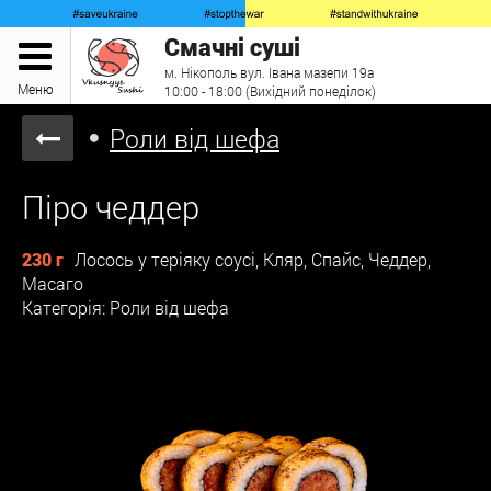
Смачні суші
м. Нікополь вул. Івана мазепи 19а
Меню
10:00 - 18:00 (Вихідний понеділок)
Роли від шефа
Піро чеддер
230 г
Лосось у теріяку соусі, Кляр, Спайс, Чеддер,
Масаго
Категорія: Роли від шефа