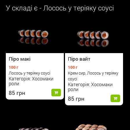
У складі є - Лосось у теріяку соусі
Піро макі
Піро вайт
100 г
100 г
Лосось у теріяку соусі
Крем сир, Лосось у теріяку
Категорія: Хосомаки
соусі
роли
Категорія: Хосомаки
роли
85
85