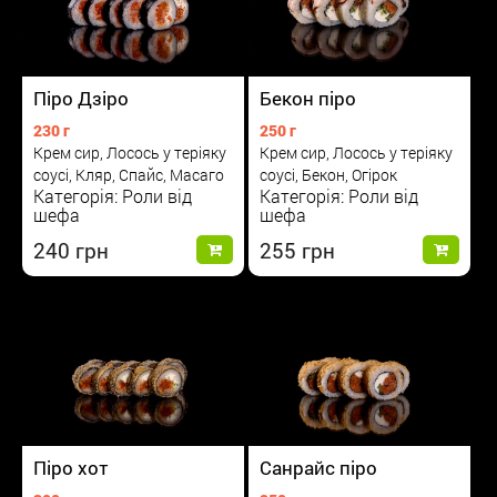
Піро Дзіро
Бекон піро
230 г
250 г
Крем сир, Лосось у теріяку
Крем сир, Лосось у теріяку
соусі, Кляр, Спайс, Масаго
соусі, Бекон, Огірок
Категорія: Роли від
Категорія: Роли від
шефа
шефа
240
255
Піро хот
Санрайс піро