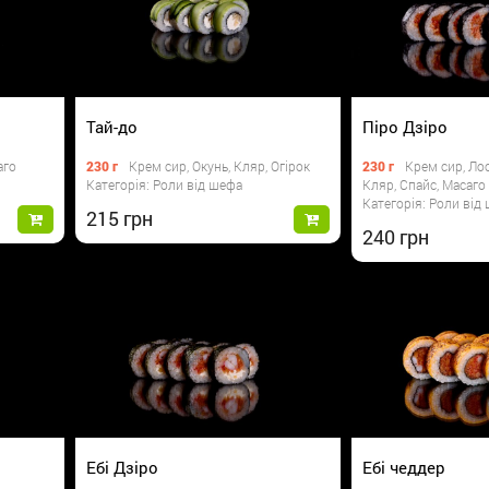
Тай-до
Піро Дзіро
аго
230 г
Крем сир, Окунь, Кляр, Огірок
230 г
Крем сир, Лос
Категорія: Роли від шефа
Кляр, Спайс, Масаго
Категорія: Роли від
215
240
Ебі Дзіро
Ебі чеддер