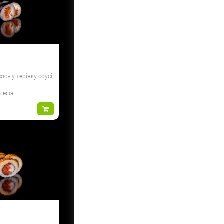
ось у теріяку соусі,
 шефа