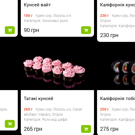
Кунсей вайт
Каліфорнія кун
100 г
Крем сир, Лосось х/к
230 г
Крем сир, Лос
Категорія: Хосомаки роли
Огірок
Категорія: Каліфорн
90
230
Татакі кунсей
Каліфорнія тоб
ірок,
260 г
Крем сир, Лосось х/к, Салат
250 г
Крем сир, Лос
айсберг, Масаго, Огірок
Огірок
Категорія: Роли від шефа
Категорія: Каліфорн
265
275