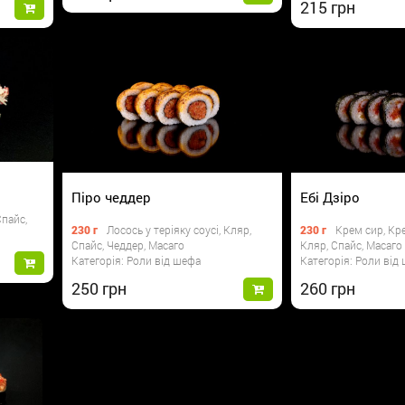
215
Піро чеддер
Ебі Дзіро
Спайс,
230 г
Лосось у теріяку соусі, Кляр,
230 г
Крем сир, Кр
Спайс, Чеддер, Масаго
Кляр, Спайс, Масаго
Категорія: Роли від шефа
Категорія: Роли від
250
260