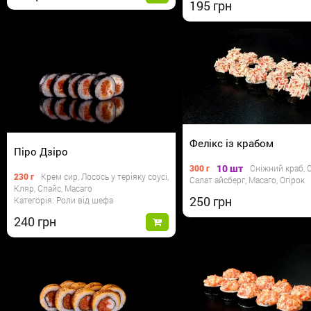
195
Фелікс із крабом
Піро Дзіро
10 шт
300 г
Сніжний краб, 
230 г
Крем сир, Лосось у теріяку соусі,
Салат айсберг, Масаго, Огірок
Кляр, Спайс, Масаго
250
Категорія: Роли від шефа
240