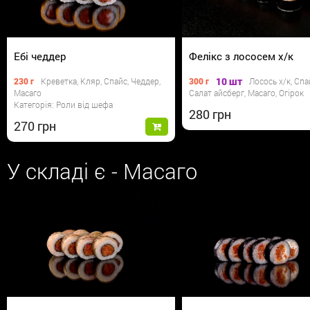
Ебі чеддер
Фелікс з лососем х/к
10 шт
230 г
Креветка, Кляр, Спайс, Чеддер,
300 г
Лосось х/к, Спа
Масаго
Салат айсберг, Масаго, Огірок
Категорія: Роли від шефа
280
270
У складі є - Масаго