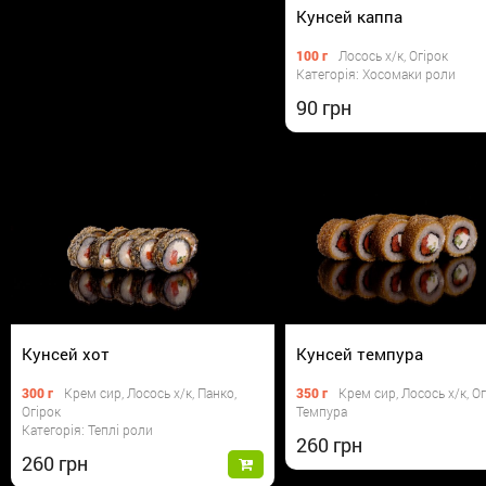
Кунсей каппа
100 г
Лосось х/к, Огірок
Категорія: Хосомаки роли
90
Кунсей хот
Кунсей темпура
300 г
Крем сир, Лосось х/к, Панко,
350 г
Крем сир, Лосось х/к, Ог
Огірок
Темпура
Категорія: Теплі роли
260
260