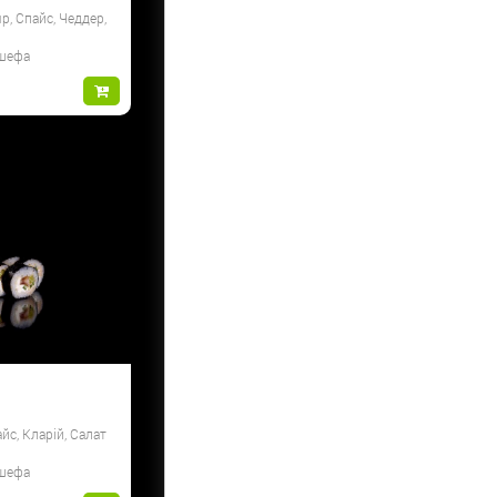
р, Спайс, Чеддер,
 шефа
йс, Кларій, Салат
 шефа