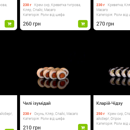
рова,
230 г
Крем сир, Креветка тигрова,
230 г
Креветка, Кля
Кляр, Спайс, Масаго
Масаго
Категорія: Роли від шефа
Категорія: Роли від
260
270
Чилі ізумідай
Кларій-Чідзу
айсберг,
230 г
Окунь, Кляр, Спайс, Масаго
250 г
Крем сир, Спа
Категорія: Роли від шефа
айсберг, Огірок
Категорія: Роли від
210