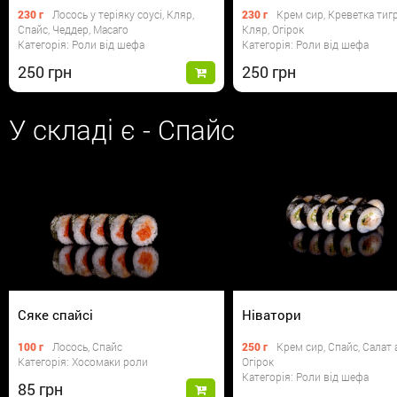
230 г
Лосось у теріяку соусі, Кляр,
230 г
Крем сир, Креветка тиг
Спайс, Чеддер, Масаго
Кляр, Огірок
Категорія: Роли від шефа
Категорія: Роли від шефа
250
250
У складі є - Спайс
Сяке спайсі
Ніватори
100 г
Лосось, Спайс
250 г
Крем сир, Спайс, Салат 
Категорія: Хосомаки роли
Огірок
Категорія: Роли від шефа
85