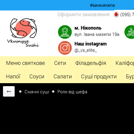
Оформити замовлення:
(095) 
м. Нікополь
вул. Івана мазепи 19а
Наш instagram
@_vs_elite_
Меню святкове
Сети
Філадельфія
Каліфо
Напої
Соуси
Салати
Суші продукти
Бу
Смачні суші
Роли від шефа