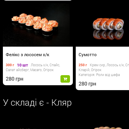
Фелікс з лососем х/к
Сумотто
10 шт
300 г
Лосось х/к, Спайс,
250 г
Крем сир, Лосось х/к, С
Салат айсберг, Масаго, Огірок
Кларій, Огірок
Категорія: Роли від шефа
280
280
У складі є - Кляр