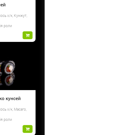
сей
ось х/к, Кунжут,
ія роли
іко кунсей
ось х/к, Масаго,
ія роли