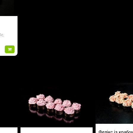
йс,
Фелікс із крабо