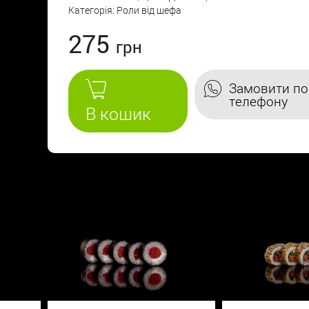
Категорія: Роли від шефа
275
Замовити по
телефону
В кошик