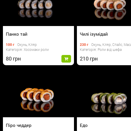
Панко тай
Чилі ізумідай
100 г
Окунь, Кляр
230 г
Окунь, Кляр, Спайс, Мас
Категорія: Хосомаки роли
Категорія: Роли від шефа
80
210
Піро чеддер
Едо