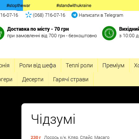
716-07-16
(068) 716-07-16
Написати в Telegram
Доставка по місту - 70 грн
Вихідни
при замовленні від 700 грн - безкоштовно
з 10:00 д
рнія
Роли від шефа
Теплі роли
Преміум
Х
ргери
Десерти
Гарячі страви
Чідзумі
230 г
Лосось х/к, Кляр, Спайс, Масаго