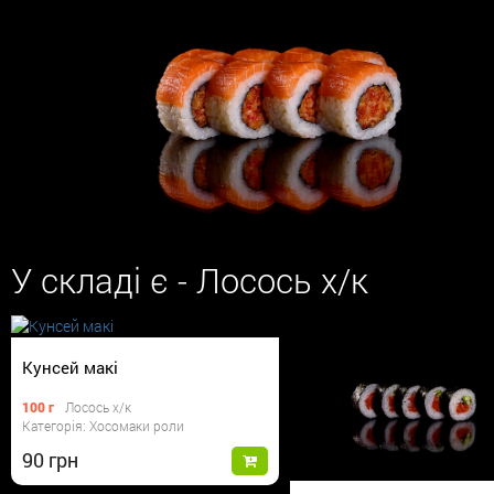
У складі є - Лосось х/к
Кунсей макі
100 г
Лосось х/к
Категорія: Хосомаки роли
90