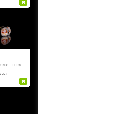
еветка тигрова,
 шефа