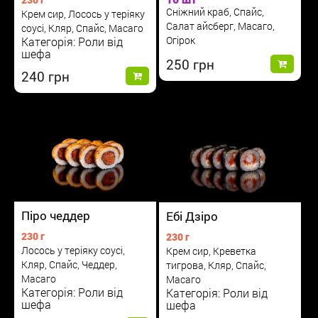
Сніжний краб, Спайс,
Крем сир, Лосось у теріяку
Салат айсберг, Масаго,
соусі, Кляр, Спайс, Масаго
Огірок
Категорія: Роли від
шефа
250
240
Піро чеддер
Ебі Дзіро
230 г
230 г
Лосось у теріяку соусі,
Крем сир, Креветка
Кляр, Спайс, Чеддер,
тигрова, Кляр, Спайс,
Масаго
Масаго
Категорія: Роли від
Категорія: Роли від
шефа
шефа