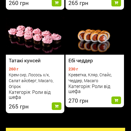
265
260
Татакі кунсей
Ебі чеддер
260 г
230 г
Крем сир, Лосось х/к,
Креветка, Кляр, Спайс,
Салат айсберг, Масаго,
Чеддер, Масаго
Категорія: Роли від
Огірок
шефа
Категорія: Роли від
шефа
270
265