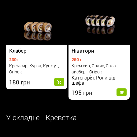
Клабер
Ніватори
230 г
250 г
Крем сир, Курка, Кунжут,
Крем сир, Спайс, Салат
Огірок
айсберг, Огірок
Категорія: Роли від
180
шефа
195
У складі є - Креветка