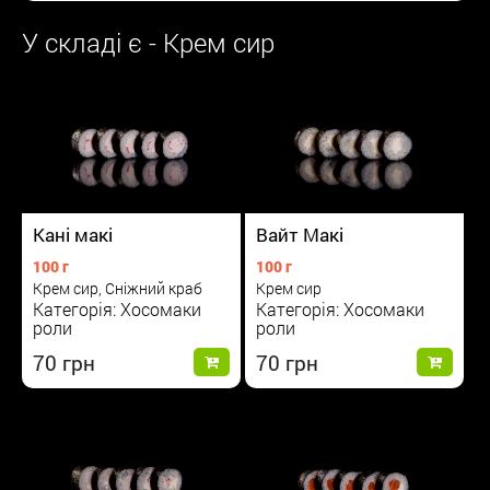
У складі є - Крем сир
Вайт Макі
Кані макі
100 г
100 г
Крем сир
Крем сир, Сніжний краб
Категорія: Хосомаки
Категорія: Хосомаки
роли
роли
70
70