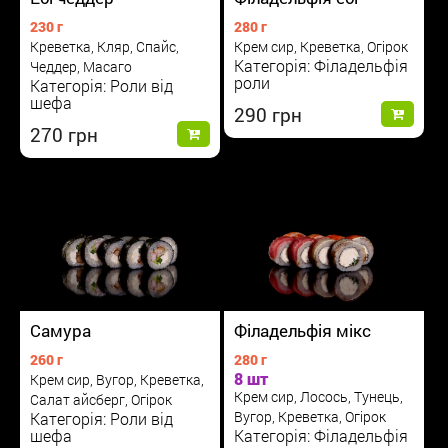
230 г
280 г
Креветка, Кляр, Спайс,
Крем сир, Креветка, Огірок
Категорія: Філадельфія
Чеддер, Масаго
роли
Категорія: Роли від
шефа
290
270
Самура
Філадельфія мікс
260 г
280 г
8 шт
Крем сир, Вугор, Креветка,
Крем сир, Лосось, Тунець,
Салат айсберг, Огірок
Вугор, Креветка, Огірок
Категорія: Роли від
шефа
Категорія: Філадельфія