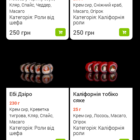
Кляр, Спайс, Чеддер,
Крем сир, Сніжний краб,
Масаго
Масаго, Огірок
Категорія: Роли від
Категорія: Каліфорнія
шефа
роли
250
250
Каліфорнія тобіко
Ебі Дзіро
сяке
230 г
25 г
Крем сир, Креветка
Крем сир, Лосось, Масаго,
тигрова, Кляр, Спайс,
Огірок
Масаго
Категорія: Каліфорнія
Категорія: Роли від
роли
шефа