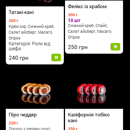
Фелікс із крабом
Татакі-кані
300 г
10 шт
260 г
Сніжний краб, Спайс,
Крем сир, Сніжний краб,
Салат айсберг, Масаго,
Салат айсберг, Масаго,
Огірок
Огірок
Категорія: Роли від
250
шефа
240
Піро чеддер
Каліфорнія тобіко
кані
230 г
Лосось у теріяку соусі,
250 г