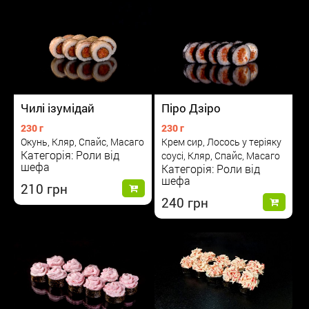
Чилі ізумідай
Піро Дзіро
230 г
230 г
Окунь, Кляр, Спайс, Масаго
Крем сир, Лосось у теріяку
Категорія: Роли від
соусі, Кляр, Спайс, Масаго
шефа
Категорія: Роли від
шефа
210
240