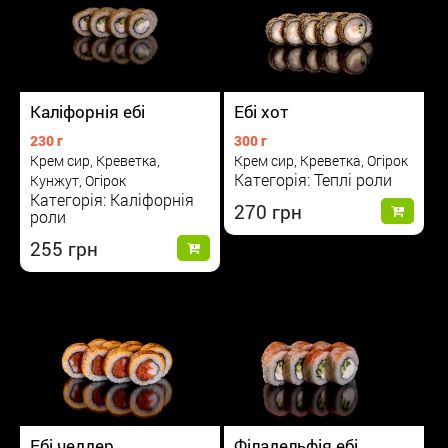
Каліфорнія ебі
Ебі хот
230 г
300 г
Крем сир, Креветка,
Крем сир, Креветка, Огірок
Категорія: Теплі роли
Кунжут, Огірок
Категорія: Каліфорнія
270
роли
255
Ебі чеддер
Філадельфія ебі