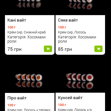
Сяке вайт
Кані вайт
100 г
100 г
Крем сир, Лосось
Крем сир, Сніжний краб
Категорія: Хосомаки
Категорія: Хосомаки
роли
роли
85
75
Кунсей вайт
Піро вайт
100 г
100 г
Крем сир, Лосось х/к
Крем сир, Лосось у теріяку