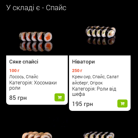
У складі є - Спайс
Сяке спайсі
Ніватори
100 г
250 г
Лосось, Спайс
Крем сир, Спайс, Салат
Категорія: Хосомаки
айсберг, Огірок
роли
Категорія: Роли від
шефа
85
195