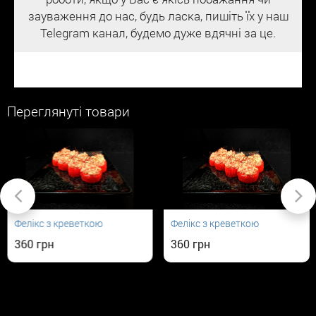
зауваження до нас, будь ласка, пишіть їх у наш
Telegram канал, будемо дуже вдячні за це.
Переглянуті товари
Фелікс з креветкою
Фелікс з креветкою
360
360