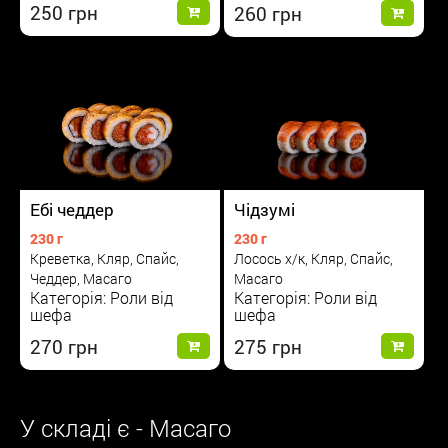
250
260
Ебі чеддер
Чідзумі
230 г
230 г
Креветка, Кляр, Спайс,
Лосось х/к, Кляр, Спайс,
Чеддер, Масаго
Масаго
Категорія: Роли від
Категорія: Роли від
шефа
шефа
270
275
У складі є - Масаго