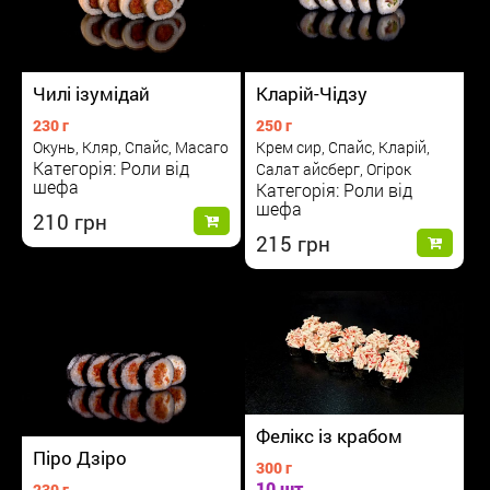
Чилі ізумідай
Кларій-Чідзу
230 г
250 г
Окунь, Кляр, Спайс, Масаго
Крем сир, Спайс, Кларій,
Категорія: Роли від
Салат айсберг, Огірок
шефа
Категорія: Роли від
шефа
210
215
Фелікс із крабом
Піро Дзіро
300 г
10 шт
230 г