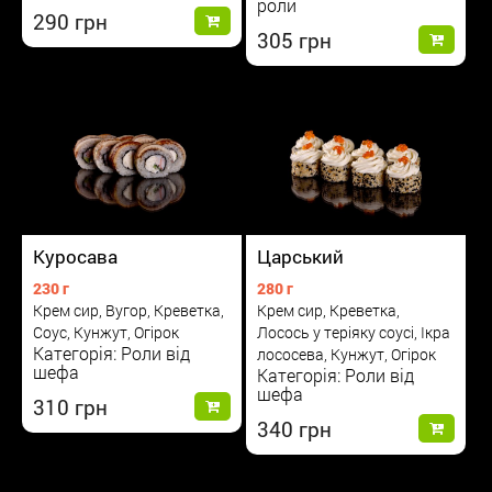
роли
290
305
Куросава
Царський
230 г
280 г
Крем сир, Вугор, Креветка,
Крем сир, Креветка,
Соус, Кунжут, Огірок
Лосось у теріяку соусі, Ікра
Категорія: Роли від
лососева, Кунжут, Огірок
шефа
Категорія: Роли від
шефа
310
340