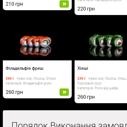
210
220
Філадельфія фреш
Хіяші
260 г
Крем сир, Лосось, Огірок
230 г
Крем сир, Лосось, Хіяші,
Категорія: Філадельфія роли
Горіховий соус
Категорія: Роли від шефа
260
260
Порядок Виконання замов