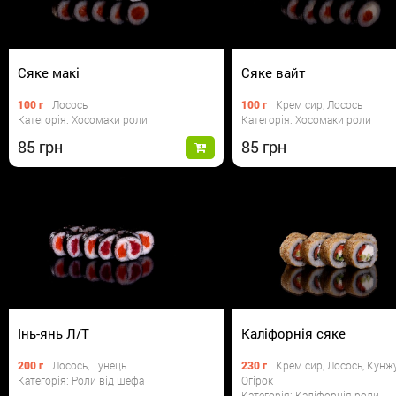
Сяке макі
Сяке вайт
100 г
Лосось
100 г
Крем сир, Лосось
Категорія: Хосомаки роли
Категорія: Хосомаки роли
85
85
Інь-янь Л/Т
Каліфорнія сяке
200 г
Лосось, Тунець
230 г
Крем сир, Лосось, Кунжу
Категорія: Роли від шефа
Огірок
Категорія: Каліфорнія роли