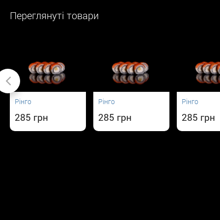
Переглянуті товари
Рінго
Рінго
Рінго
285
285
285