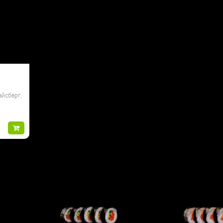
айсберг,