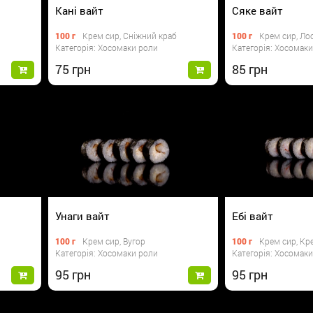
Кані вайт
Сяке вайт
100 г
Крем сир, Сніжний краб
100 г
Крем сир, Ло
Категорія: Хосомаки роли
Категорія: Хосомак
75
85
Унаги вайт
Ебі вайт
100 г
Крем сир, Вугор
100 г
Крем сир, Кр
Категорія: Хосомаки роли
Категорія: Хосомак
95
95