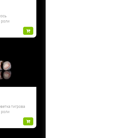
сось
и роли
еветка тигрова
и роли