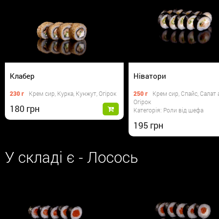
Клабер
Ніватори
230 г
Крем сир, Курка, Кунжут, Огірок
250 г
Крем сир, Спайс, Салат 
Огірок
180
Категорія: Роли від шефа
195
У складі є - Лосось