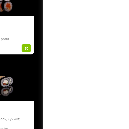
с
и роли
ось, Кунжут,
 шефа