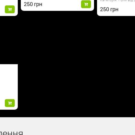
250
250
лення