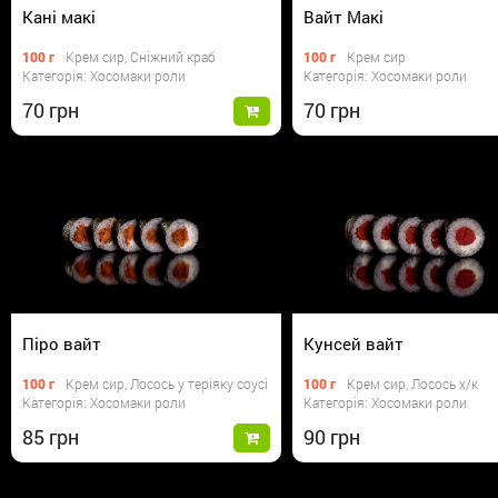
Кані макі
Вайт Макі
100 г
Крем сир, Сніжний краб
100 г
Крем сир
Категорія: Хосомаки роли
Категорія: Хосомаки роли
70
70
Піро вайт
Кунсей вайт
100 г
Крем сир, Лосось у теріяку соусі
100 г
Крем сир, Лосось х/к
Категорія: Хосомаки роли
Категорія: Хосомаки роли
85
90