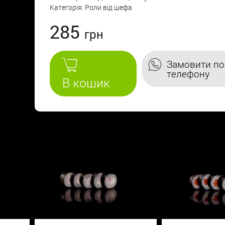
Категорія: Роли від шефа
285
Замовити по
телефону
В кошик