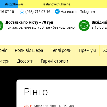
716-07-16
(068) 716-07-16
Написати в Telegram
Доставка по місту - 70 грн
Вихідни
при замовленні від 700 грн - безкоштовно
з 10:00 д
рнія
Роли від шефа
Теплі роли
Преміум
Х
ргери
Десерти
Гарячі страви
Рінго
230 г
Крем сир, Лосось, Яблуко