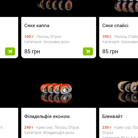
Сяке каппа
Сяке спайсі
100 г
Лосось, Огірок
100 г
Лосось, Спай
Категорія: Хосомаки роли
Категорія: Хосомак
85
85
Філадельфія економ
Блеквайт
т,
240 г
Крем сир, Лосось, Огірок
230 г
Крем сир, Лос
Категорія: Філадельфія роли
Огірок
Категорія: Роли від