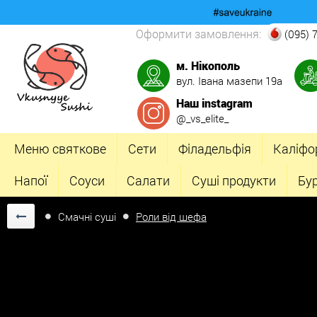
Оформити замовлення:
(095) 
м. Нікополь
вул. Івана мазепи 19а
Наш instagram
@_vs_elite_
Меню святкове
Сети
Філадельфія
Каліфо
Напої
Соуси
Салати
Суші продукти
Бу
Смачні суші
Роли від шефа