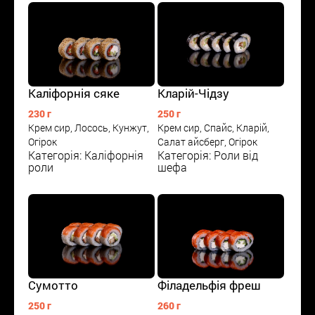
Каліфорнія сяке
Кларій-Чідзу
230 г
250 г
Крем сир, Лосось, Кунжут,
Крем сир, Спайс, Кларій,
Огірок
Салат айсберг, Огірок
Категорія: Каліфорнія
Категорія: Роли від
роли
шефа
Сумотто
Філадельфія фреш
250 г
260 г