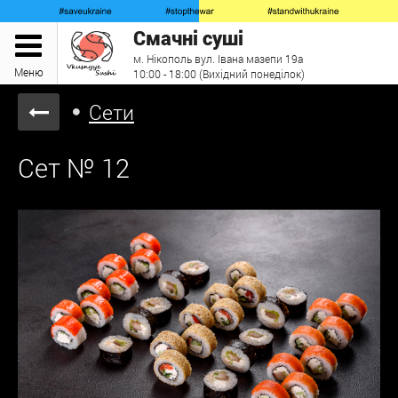
Смачні суші
м. Нікополь вул. Івана мазепи 19а
Меню
10:00 - 18:00 (Вихідний понеділок)
Сети
Сет № 12