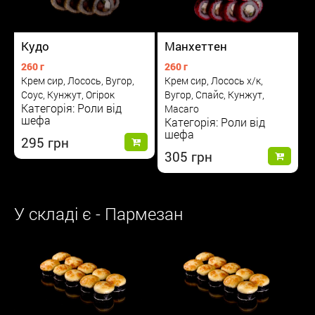
Кудо
Манхеттен
260 г
260 г
Крем сир, Лосось, Вугор,
Крем сир, Лосось х/к,
Соус, Кунжут, Огірок
Вугор, Спайс, Кунжут,
Категорія: Роли від
Масаго
шефа
Категорія: Роли від
шефа
295
305
У складі є - Пармезан