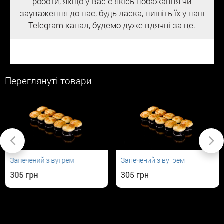
роботи, якщо у Вас є якісь побажання чи
зауваження до нас, будь ласка, пишіть їх у наш
Telegram канал, будемо дуже вдячні за це.
Переглянуті товари
Запечений з вугрем
Запечений з вугрем
305
305