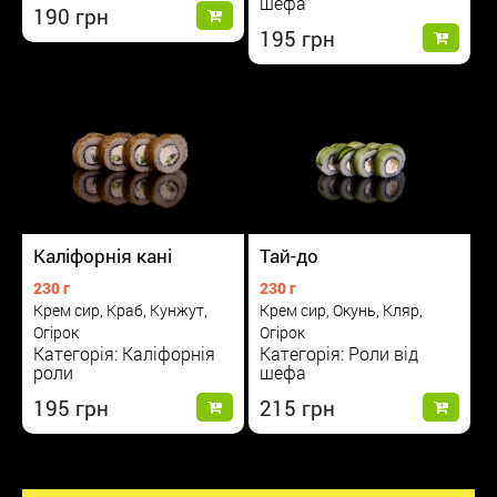
шефа
190
195
Каліфорнія кані
Тай-до
230 г
230 г
Крем сир, Краб, Кунжут,
Крем сир, Окунь, Кляр,
Огірок
Огірок
Категорія: Каліфорнія
Категорія: Роли від
роли
шефа
195
215