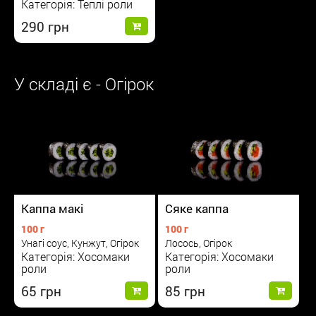
Категорія: Теплі роли
290
У складі є - Огірок
Каппа макі
Сяке каппа
100 г
100 г
Унагі соус, Кунжут, Огірок
Лосось, Огірок
Категорія: Хосомаки
Категорія: Хосомаки
роли
роли
65
85