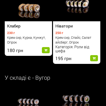
Клабер
Ніватори
230 г
250 г
Крем сир, Курка, Кунжут,
Крем сир, Спайс, Салат
Огірок
айсберг, Огірок
Категорія: Роли від
180
шефа
195
У складі є - Вугор