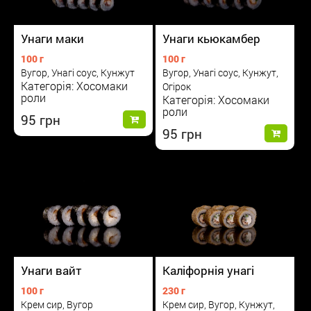
Унаги маки
Унаги кьюкамбер
100 г
100 г
Вугор, Унагі соус, Кунжут
Вугор, Унагі соус, Кунжут,
Категорія: Хосомаки
Огірок
роли
Категорія: Хосомаки
роли
95
95
Унаги вайт
Каліфорнія унагі
100 г
230 г
Крем сир, Вугор
Крем сир, Вугор, Кунжут,