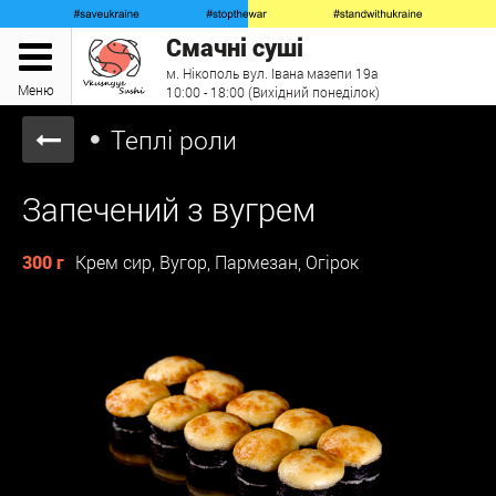
Смачні суші
м. Нікополь вул. Івана мазепи 19а
Меню
10:00 - 18:00 (Вихідний понеділок)
Теплі роли
Запечений з вугрем
300 г
Крем сир, Вугор, Пармезан, Огірок