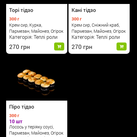
Торі тідзо
Кані тідзо
300 г
300 г
Крем сир, Курка,
Крем сир, Сніжний краб,
Пармезан, Майонез, Огірок
Пармезан, Майонез, Огірок
Категорія: Теплі роли
Категорія: Теплі роли
270
270
Піро тідзо
300 г
10 шт
Лосось у теріяку соусі,
Пармезан, Майонез, Огірок