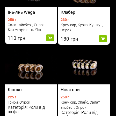
Інь-янь Wega
Клабер
250 г
230 г
Салат айсберг, Огірок
Крем сир, Курка, Кунжут,
Категорія: Інь Янь
Огірок
110
180
Кіноко
Ніватори
225 г
250 г
Гриби, Огірок
Крем сир, Спайс, Салат
Категорія: Роли від
айсберг, Огірок
шефа
Категорія: Роли від