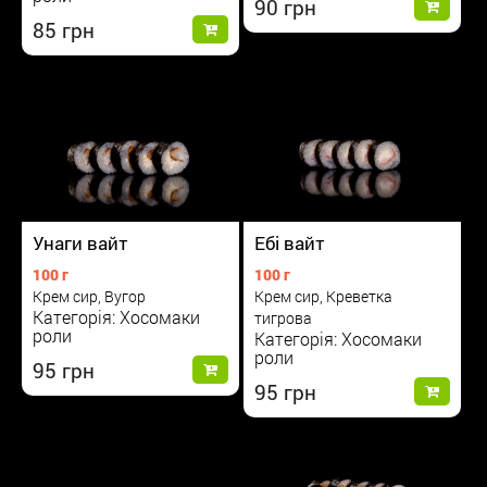
90
85
Унаги вайт
Ебі вайт
100 г
100 г
Крем сир, Вугор
Крем сир, Креветка
Категорія: Хосомаки
тигрова
роли
Категорія: Хосомаки
роли
95
95