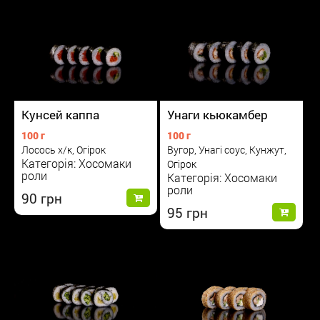
Кунсей каппа
Унаги кьюкамбер
100 г
100 г
Лосось х/к, Огірок
Вугор, Унагі соус, Кунжут,
Категорія: Хосомаки
Огірок
роли
Категорія: Хосомаки
роли
90
95