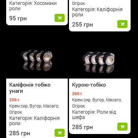
Категорія: Хосомаки
Огірок
роли
Категорія: Каліфорнія
роли
95
255
Курою-тобіко
Каліфонія тобіко
унаги
260 г
Крем сир, Вугор, Масаго,
250 г
Огірок
Крем сир, Вугор, Масаго,
Категорія: Роли від
Огірок
шефа
Категорія: Каліфорнія
роли
285
285