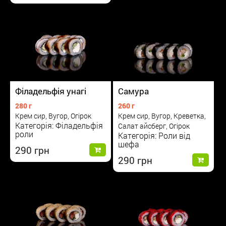
Філадельфія унагі
Самура
280 г
260 г
Крем сир, Вугор, Огірок
Крем сир, Вугор, Креветка,
Категорія: Філадельфія
Салат айсберг, Огірок
роли
Категорія: Роли від
шефа
290
290