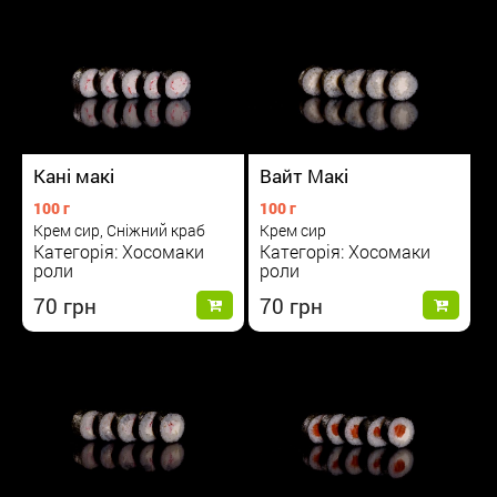
Вайт Макі
Кані макі
100 г
100 г
Крем сир
Крем сир, Сніжний краб
Категорія: Хосомаки
Категорія: Хосомаки
роли
роли
70
70