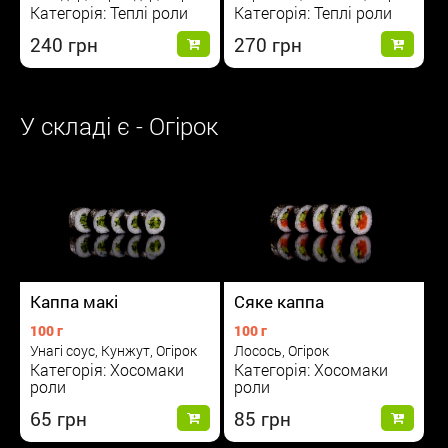
Категорія: Теплі роли
Категорія: Теплі роли
240
270
У складі є - Огірок
Каппа макі
Сяке каппа
100 г
100 г
Унагі соус, Кунжут, Огірок
Лосось, Огірок
Категорія: Хосомаки
Категорія: Хосомаки
роли
роли
65
85