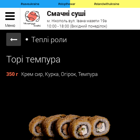
Смачні суші
м. Нікополь вул. Івана мазепи 19а
Меню
10:00 - 18:00 (Вихідний понеділок)
Теплі роли
Торі темпура
350 г
Крем сир, Курка, Огірок, Темпура