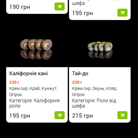
шефа
190
195
Каліфорнія кані
Тай-до
230 г
230 г
Крем сир, Краб, Кунжут,
Крем сир, Окунь, Кляр,
Огірок
Огірок
Категорія: Каліфорнія
Категорія: Роли від
роли
шефа
195
215