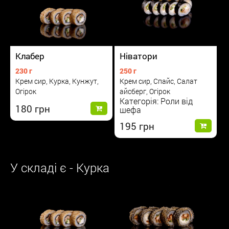
Клабер
Ніватори
230 г
250 г
Крем сир, Курка, Кунжут,
Крем сир, Спайс, Салат
Огірок
айсберг, Огірок
Категорія: Роли від
180
шефа
195
У складі є - Курка