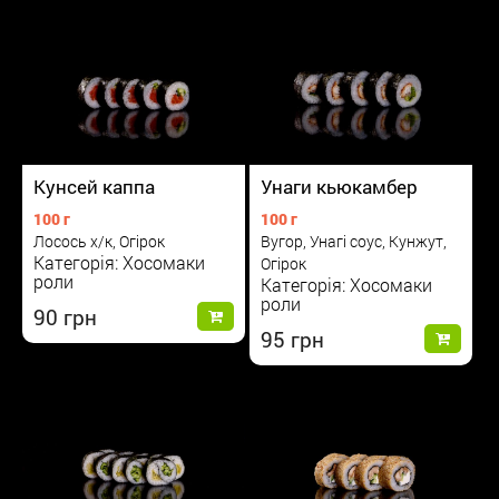
Кунсей каппа
Унаги кьюкамбер
100 г
100 г
Лосось х/к, Огірок
Вугор, Унагі соус, Кунжут,
Категорія: Хосомаки
Огірок
роли
Категорія: Хосомаки
роли
90
95