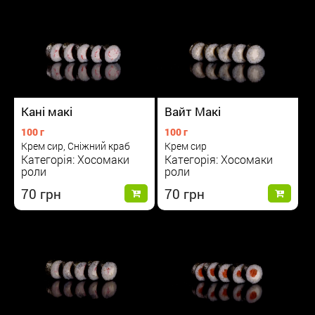
Вайт Макі
Кані макі
100 г
100 г
Крем сир
Крем сир, Сніжний краб
Категорія: Хосомаки
Категорія: Хосомаки
роли
роли
70
70