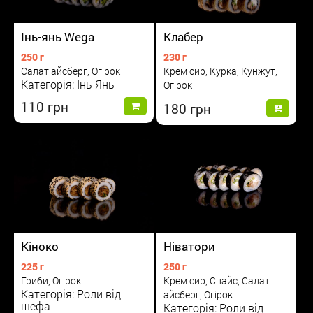
Інь-янь Wega
Клабер
250 г
230 г
Салат айсберг, Огірок
Крем сир, Курка, Кунжут,
Категорія: Інь Янь
Огірок
110
180
Кіноко
Ніватори
225 г
250 г
Гриби, Огірок
Крем сир, Спайс, Салат
Категорія: Роли від
айсберг, Огірок
шефа
Категорія: Роли від