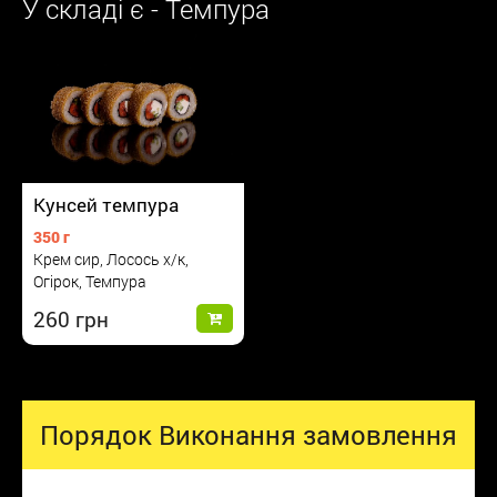
У складі є - Темпура
Кунсей темпура
350 г
Крем сир, Лосось х/к,
Огірок, Темпура
260
Порядок Виконання замовлення