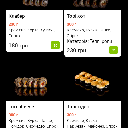
Клабер
Торі хот
230 г
300 г
Крем сир, Курка, Кунжут,
Крем сир, Курка, Панко,
Огірок
Огірок
Категорія: Теплі роли
180
230
Tori-cheese
Торі тідзо
300 г
300 г
Крем сир, Курка, Панко,
Крем сир, Курка,
Помідор, Сир-чедер, Огірок
Пармезан, Майонез, Огірок