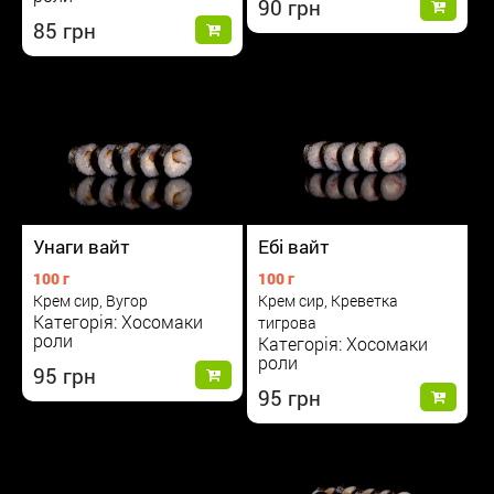
90
85
Унаги вайт
Ебі вайт
100 г
100 г
Крем сир, Вугор
Крем сир, Креветка
Категорія: Хосомаки
тигрова
роли
Категорія: Хосомаки
роли
95
95