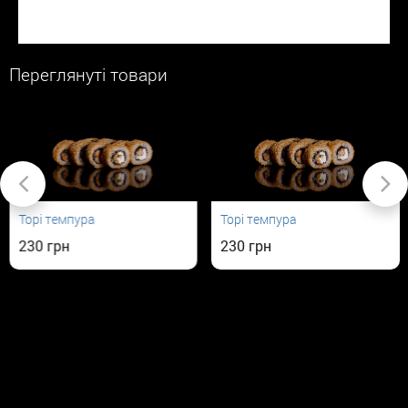
Переглянуті товари
Торі темпура
Торі темпура
230
230