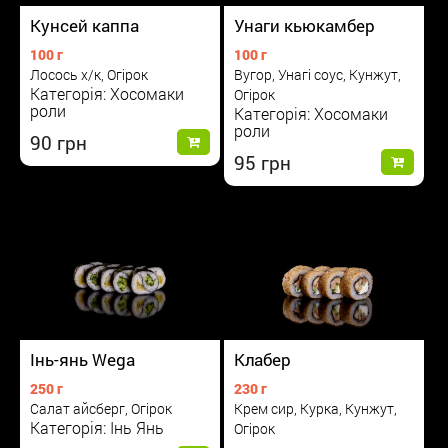
Кунсей каппа
Унаги кьюкамбер
100 г
100 г
Лосось х/к, Огірок
Вугор, Унагі соус, Кунжут,
Категорія: Хосомаки
Огірок
роли
Категорія: Хосомаки
роли
90
95
Інь-янь Wega
Клабер
250 г
230 г
Салат айсберг, Огірок
Крем сир, Курка, Кунжут,
Категорія: Інь Янь
Огірок