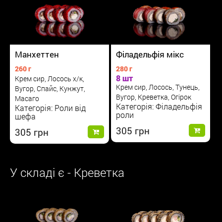
Манхеттен
Філадельфія мікс
260 г
280 г
8 шт
Крем сир, Лосось х/к,
Крем сир, Лосось, Тунець,
Вугор, Спайс, Кунжут,
Вугор, Креветка, Огірок
Масаго
Категорія: Філадельфія
Категорія: Роли від
роли
шефа
305
305
У складі є - Креветка