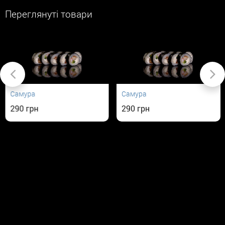
Переглянуті товари
Самура
Самура
290
290