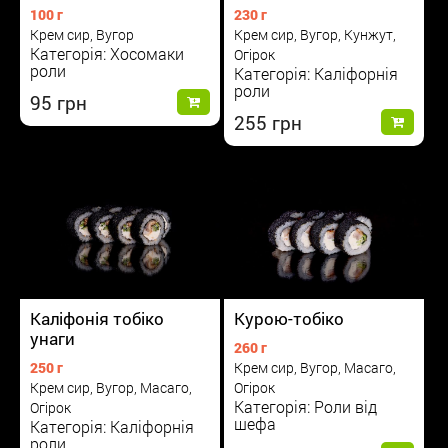
100 г
230 г
Крем сир, Вугор
Крем сир, Вугор, Кунжут,
Категорія: Хосомаки
Огірок
роли
Категорія: Каліфорнія
роли
95
255
Курою-тобіко
Каліфонія тобіко
унаги
260 г
Крем сир, Вугор, Масаго,
250 г
Огірок
Крем сир, Вугор, Масаго,
Категорія: Роли від
Огірок
шефа
Категорія: Каліфорнія
роли