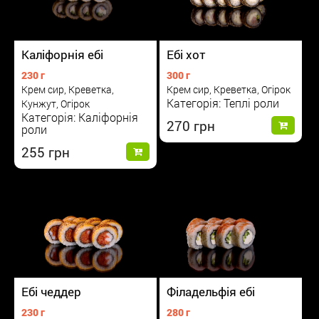
Каліфорнія ебі
Ебі хот
230 г
300 г
Крем сир, Креветка,
Крем сир, Креветка, Огірок
Категорія: Теплі роли
Кунжут, Огірок
Категорія: Каліфорнія
270
роли
255
Ебі чеддер
Філадельфія ебі
230 г
280 г