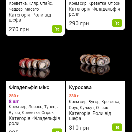
Креветка, Кляр, Спайс,
Крем сир, Креветка, Огірок
Категорія: Філадельфія
Чеддер, Масаго
роли
Категорія: Роли від
шефа
290
270
Філадельфія мікс
Куросава
280 г
230 г
8 шт
Крем сир, Вугор, Креветка,
Крем сир, Лосось, Тунець,
Соус, Кунжут, Огірок
Вугор, Креветка, Огірок
Категорія: Роли від
Категорія: Філадельфія
шефа
роли
310