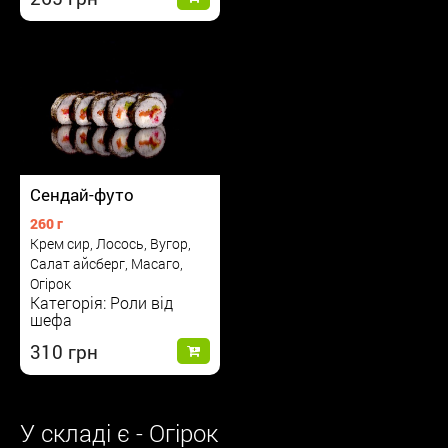
Сендай-футо
260 г
Крем сир, Лосось, Вугор,
Салат айсберг, Масаго,
Огірок
Категорія: Роли від
шефа
310
У складі є - Огірок