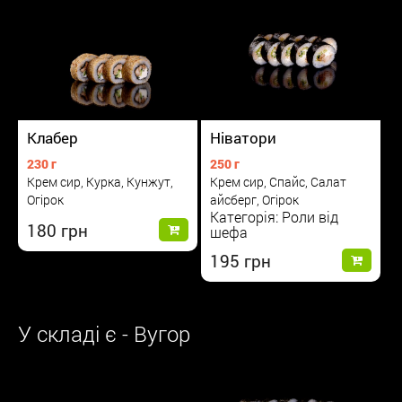
Клабер
Ніватори
230 г
250 г
Крем сир, Курка, Кунжут,
Крем сир, Спайс, Салат
Огірок
айсберг, Огірок
Категорія: Роли від
180
шефа
195
У складі є - Вугор