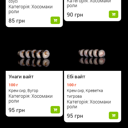
Категорія: Хосомаки
соусі
роли
Категорія: Хосомаки
роли
90
85
Унаги вайт
Ебі вайт
100 г
100 г
Крем сир, Вугор
Крем сир, Креветка
Категорія: Хосомаки
тигрова
роли
Категорія: Хосомаки
роли
95
95