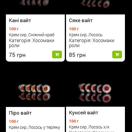
Сяке вайт
Кані вайт
100 г
100 г
Крем сир, Лосось
Крем сир, Сніжний краб
Категорія: Хосомаки
Категорія: Хосомаки
роли
роли
85
75
Кунсей вайт
Піро вайт
100 г
100 г
Крем сир, Лосось х/к
Крем сир, Лосось у теріяку