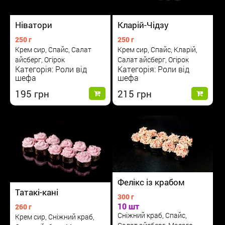
Ніватори
Кларій-Чідзу
250 г
250 г
Крем сир, Спайс, Салат
Крем сир, Спайс, Кларій,
айсберг, Огірок
Салат айсберг, Огірок
Категорія: Роли від
Категорія: Роли від
шефа
шефа
195
215
Фелікс із крабом
Татакі-кані
300 г
10 шт
260 г
Сніжний краб, Спайс,
Крем сир, Сніжний краб,