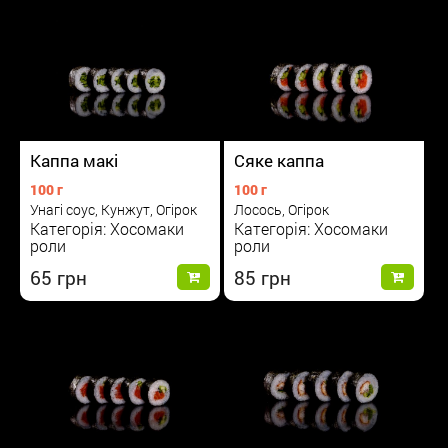
Каппа макі
Сяке каппа
100 г
100 г
Унагі соус, Кунжут, Огірок
Лосось, Огірок
Категорія: Хосомаки
Категорія: Хосомаки
роли
роли
65
85