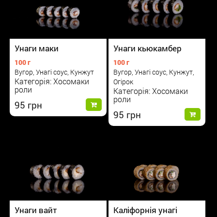
Унаги маки
Унаги кьюкамбер
100 г
100 г
Вугор, Унагі соус, Кунжут
Вугор, Унагі соус, Кунжут,
Категорія: Хосомаки
Огірок
роли
Категорія: Хосомаки
роли
95
95
Унаги вайт
Каліфорнія унагі