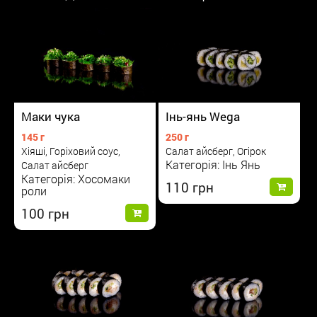
Маки чука
Інь-янь Wega
145 г
250 г
Хіяші, Горіховий соус,
Салат айсберг, Огірок
Категорія: Інь Янь
Салат айсберг
Категорія: Хосомаки
110
роли
100