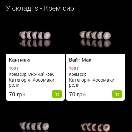
У складі є - Крем сир
Вайт Макі
Кані макі
100 г
100 г
Крем сир
Крем сир, Сніжний краб
Категорія: Хосомаки
Категорія: Хосомаки
роли
роли
70
70