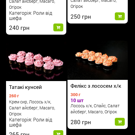
Салат айсберг, Масаго,
Салат айсберг, Масаго,
Огірок
Огірок
Категорія: Роли від
250
шефа
240
Фелікс з лососем х/к
Татакі кунсей
300 г
260 г
10 шт
Крем сир, Лосось х/к,
Лосось х/к, Спайс, Салат
Салат айсберг, Масаго,
айсберг, Масаго, Огірок
Огірок
Категорія: Роли від
280
шефа
265