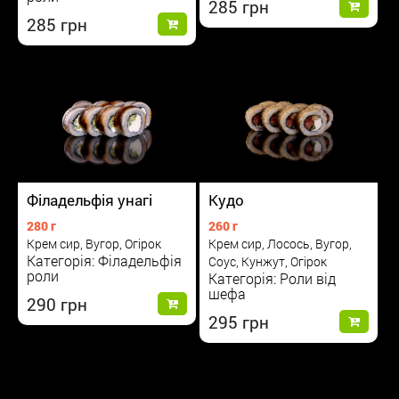
285
285
Філадельфія унагі
Кудо
280 г
260 г
Крем сир, Вугор, Огірок
Крем сир, Лосось, Вугор,
Категорія: Філадельфія
Соус, Кунжут, Огірок
роли
Категорія: Роли від
шефа
290
295