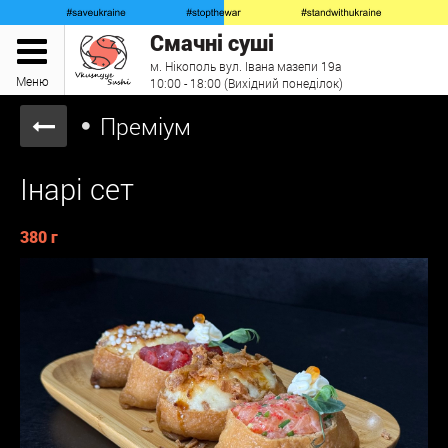
Смачні суші
м. Нікополь вул. Івана мазепи 19а
Меню
10:00 - 18:00 (Вихідний понеділок)
Преміум
Інарі сет
380 г