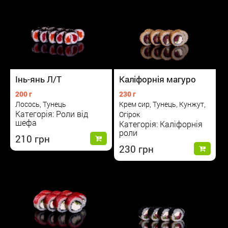
Інь-янь Л/Т
Каліфорнія магуро
200 г
230 г
Лосось, Тунець
Крем сир, Тунець, Кунжут,
Категорія: Роли від
Огірок
шефа
Категорія: Каліфорнія
роли
210
230