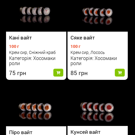
Сяке вайт
Кані вайт
100 г
100 г
Крем сир, Лосось
Крем сир, Сніжний краб
Категорія: Хосомаки
Категорія: Хосомаки
роли
роли
85
75
Кунсей вайт
Піро вайт