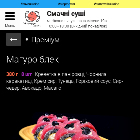
Смачні суші
м. Нікополь вул. Івана мазепи 19а
Меню
10:00 - 18:00 (Вихідний понеділок)
Преміум
Магуро блек
380 г
8 шт
Креветка в паніровці, Чорнила
каракатиці, Крем сир, Тунець, Горіховий соус, Сир-
чедер, Авокадо, Масаго