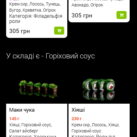
Крем сир, Лосось, Тунець,
Авокадо, Огірок
Вугор, Креветка, Огірок
305
Категорія: Філадельфія
роли
305
У складі є - Горіховий соус
Маки чука
Хіяші
145 г
230 г
Хіяші, Горіховий соус,
Крем сир, Лосось, Хіяші,
Салат айсберг
Горіховий соус
Категорія: Хосомаки
Категорія: Роли від