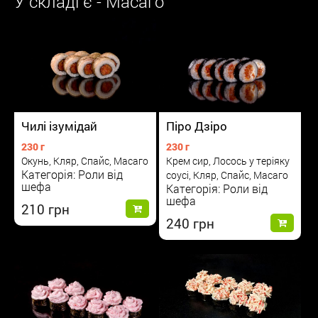
У складі є - Масаго
Чилі ізумідай
Піро Дзіро
230 г
230 г
Окунь, Кляр, Спайс, Масаго
Крем сир, Лосось у теріяку
Категорія: Роли від
соусі, Кляр, Спайс, Масаго
шефа
Категорія: Роли від
шефа
210
240