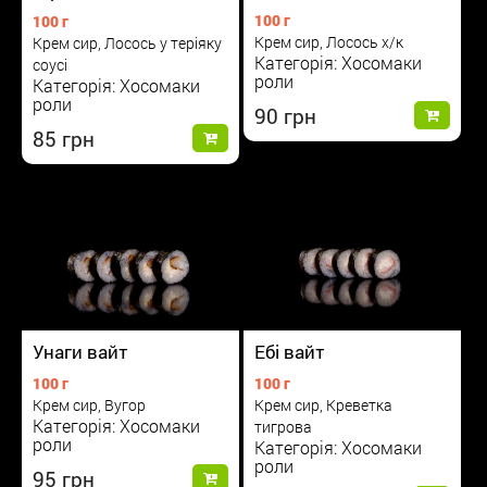
100 г
100 г
Крем сир, Лосось х/к
Крем сир, Лосось у теріяку
Категорія: Хосомаки
соусі
роли
Категорія: Хосомаки
роли
90
85
Унаги вайт
Ебі вайт
100 г
100 г
Крем сир, Вугор
Крем сир, Креветка
Категорія: Хосомаки
тигрова
роли
Категорія: Хосомаки
роли
95