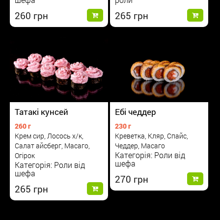
265
260
Татакі кунсей
Ебі чеддер
260 г
230 г
Крем сир, Лосось х/к,
Креветка, Кляр, Спайс,
Салат айсберг, Масаго,
Чеддер, Масаго
Категорія: Роли від
Огірок
шефа
Категорія: Роли від
шефа
270
265