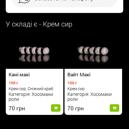
У складі є - Крем сир
Вайт Макі
Кані макі
100 г
100 г
Крем сир
Крем сир, Сніжний краб
Категорія: Хосомаки
Категорія: Хосомаки
роли
роли
70
70