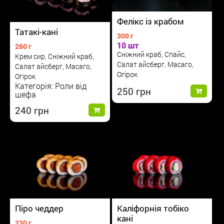
Фелікс із крабом
Татакі-кані
300 г
10 шт
260 г
Сніжний краб, Спайс,
Крем сир, Сніжний краб,
Салат айсберг, Масаго,
Салат айсберг, Масаго,
Огірок
Огірок
Категорія: Роли від
250
шефа
240
Піро чеддер
Каліфорнія тобіко
кані
230 г