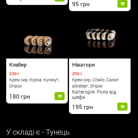
95
Клабер
Ніватори
230 г
250 г
Крем сир, Курка, Кунжут,
Крем сир, Спайс, Салат
Огірок
айсберг, Огірок
Категорія: Роли від
180
шефа
195
У складі є - Тунець