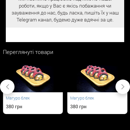
роботи, якщо у Вас є якісь побажання чи
зауваження до нас, будь ласка, пишіть їх у наш
Telegram канал, будемо дуже вдячні за це.
Переглянуті товари
Магуро блек
Магуро блек
380
380