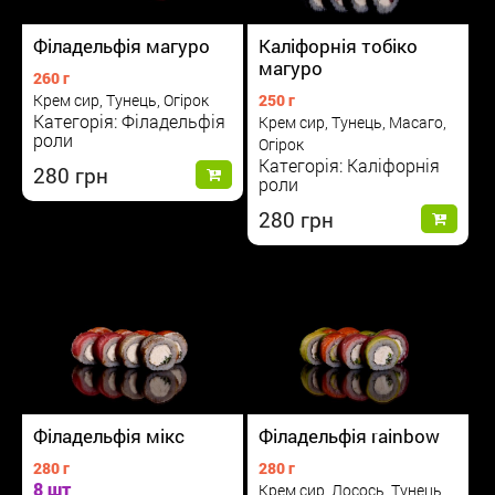
Філадельфія магуро
Каліфорнія тобіко
магуро
260 г
Крем сир, Тунець, Огірок
250 г
Категорія: Філадельфія
Крем сир, Тунець, Масаго,
роли
Огірок
Категорія: Каліфорнія
280
роли
280
Філадельфія мікс
Філадельфія rainbow
280 г
280 г
8 шт
Крем сир, Лосось, Тунець,