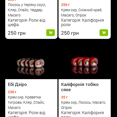
Лосось у теріяку соусі,
250 г
Кляр, Спайс, Чеддер,
Крем сир, Сніжний краб,
Масаго
Масаго, Огірок
Категорія: Роли від
Категорія: Каліфорнія
шефа
роли
250
250
Каліфорнія тобіко
Ебі Дзіро
сяке
230 г
25 г
Крем сир, Креветка
Крем сир, Лосось, Масаго,
тигрова, Кляр, Спайс,
Огірок
Масаго
Категорія: Каліфорнія
Категорія: Роли від
роли
шефа