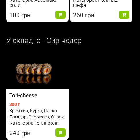
роли
шефа
100
260
У складі є - Сир-чедер
Tori-cheese
300 г
Крем сир, Курка, Панко,
Помідор, Сир-чедер, Огірок
Категорія: Теплі роли
240