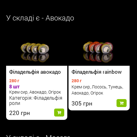
У складі є - Авокадо
Філадельфія авокадо
Філадельфія rainbow
280 г
280 г
8 шт
Крем сир, Лосось, Тунець,
Крем сир, Авокадо, Огірок
Авокадо, Огірок
Категорія: Філадельфія
305
роли
220