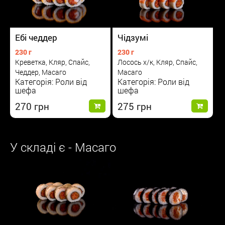
Ебі чеддер
Чідзумі
230 г
230 г
Креветка, Кляр, Спайс,
Лосось х/к, Кляр, Спайс,
Чеддер, Масаго
Масаго
Категорія: Роли від
Категорія: Роли від
шефа
шефа
270
275
У складі є - Масаго