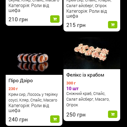
Категорія: Роли від
Салат айсберг, Огірок
шефа
Категорія: Роли від
шефа
210
215
Фелікс із крабом
Піро Дзіро
300 г
10 шт
230 г
Сніжний краб, Спайс,
Крем сир, Лосось у теріяку
Салат айсберг, Масаго,
соусі, Кляр, Спайс, Масаго
Огірок
Категорія: Роли від
шефа
250
240