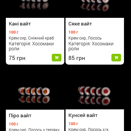
Сяке вайт
Кані вайт
100 г
100 г
Крем сир, Лосось
Крем сир, Сніжний краб
Категорія: Хосомаки
Категорія: Хосомаки
роли
роли
85
75
Кунсей вайт
Піро вайт
100 г
100 г
Крем сир, Лосось х/к
Крем сир, Лосось у теріяку