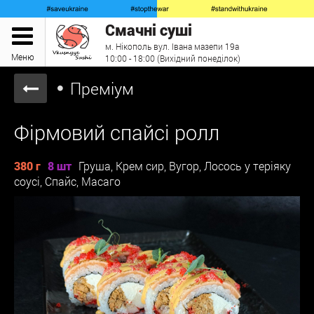
Смачні суші
м. Нікополь вул. Івана мазепи 19а
Меню
10:00 - 18:00 (Вихідний понеділок)
Преміум
Фірмовий спайсі ролл
380 г
8 шт
Груша, Крем сир, Вугор, Лосось у теріяку
соусі, Спайс, Масаго