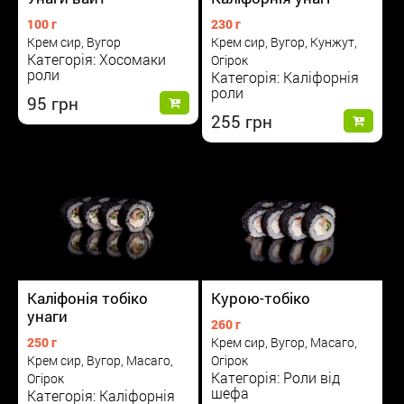
100 г
230 г
Крем сир, Вугор
Крем сир, Вугор, Кунжут,
Категорія: Хосомаки
Огірок
роли
Категорія: Каліфорнія
роли
95
255
Курою-тобіко
Каліфонія тобіко
унаги
260 г
Крем сир, Вугор, Масаго,
250 г
Огірок
Крем сир, Вугор, Масаго,
Категорія: Роли від
Огірок
шефа
Категорія: Каліфорнія