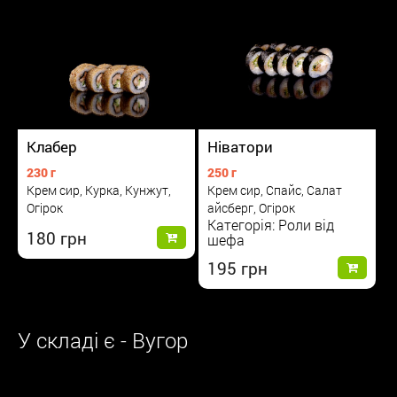
Клабер
Ніватори
230 г
250 г
Крем сир, Курка, Кунжут,
Крем сир, Спайс, Салат
Огірок
айсберг, Огірок
Категорія: Роли від
180
шефа
195
У складі є - Вугор