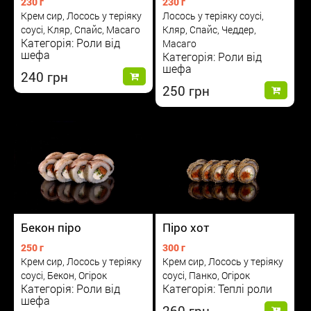
230 г
230 г
Крем сир, Лосось у теріяку
Лосось у теріяку соусі,
соусі, Кляр, Спайс, Масаго
Кляр, Спайс, Чеддер,
Категорія: Роли від
Масаго
шефа
Категорія: Роли від
шефа
240
250
Бекон піро
Піро хот
250 г
300 г
Крем сир, Лосось у теріяку
Крем сир, Лосось у теріяку
соусі, Бекон, Огірок
соусі, Панко, Огірок
Категорія: Роли від
Категорія: Теплі роли
шефа
260