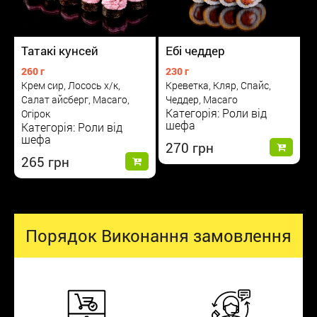
Татакі кунсей
Ебі чеддер
260 г
230 г
Крем сир, Лосось х/к,
Креветка, Кляр, Спайс,
Салат айсберг, Масаго,
Чеддер, Масаго
Категорія: Роли від
Огірок
шефа
Категорія: Роли від
шефа
270
265
Порядок Виконання замовлення