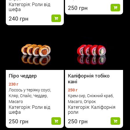
Категорія: Роли від
250
шефа
240
Піро чеддер
Каліфорнія тобіко
кані
230 г
Лосось у теріяку соусі,
250 г
Кляр, Спайс, Чеддер,
Крем сир, Сніжний краб,
Масаго
Масаго, Огірок
Категорія: Роли від
Категорія: Каліфорнія
шефа
роли
250
250