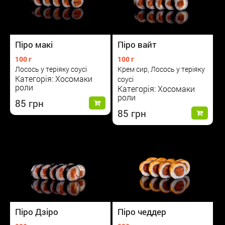
Піро макі
Піро вайт
100 г
100 г
Лосось у теріяку соусі
Крем сир, Лосось у теріяку
Категорія: Хосомаки
соусі
роли
Категорія: Хосомаки
роли
85
85
Піро Дзіро
Піро чеддер