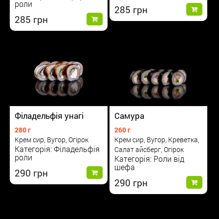
роли
285
285
Філадельфія унагі
Самура
280 г
260 г
Крем сир, Вугор, Огірок
Крем сир, Вугор, Креветка,
Категорія: Філадельфія
Салат айсберг, Огірок
роли
Категорія: Роли від
шефа
290
290