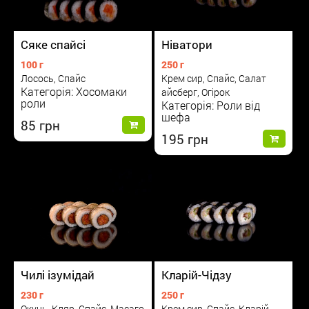
Сяке спайсі
Ніватори
100 г
250 г
Лосось, Спайс
Крем сир, Спайс, Салат
Категорія: Хосомаки
айсберг, Огірок
роли
Категорія: Роли від
шефа
85
195
Чилі ізумідай
Кларій-Чідзу
230 г
250 г
Окунь, Кляр, Спайс, Масаго
Крем сир, Спайс, Кларій,