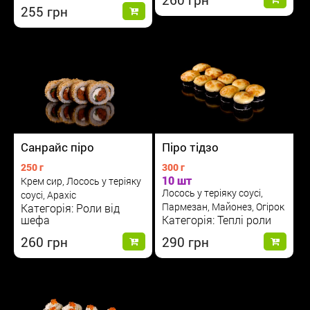
255
Санрайс піро
Піро тідзо
250 г
300 г
10 шт
Крем сир, Лосось у теріяку
Лосось у теріяку соусі,
соусі, Арахіс
Пармезан, Майонез, Огірок
Категорія: Роли від
шефа
Категорія: Теплі роли
260
290