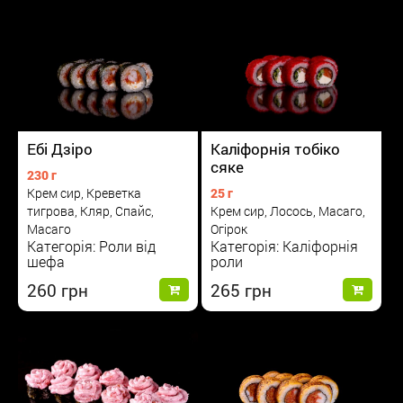
Каліфорнія тобіко
Ебі Дзіро
сяке
230 г
25 г
Крем сир, Креветка
Крем сир, Лосось, Масаго,
тигрова, Кляр, Спайс,
Огірок
Масаго
Категорія: Каліфорнія
Категорія: Роли від
роли
шефа
265
260