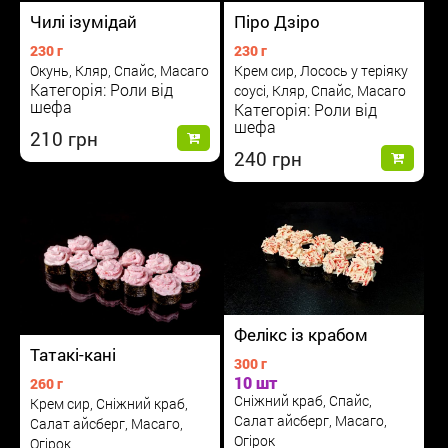
Чилі ізумідай
Піро Дзіро
230 г
230 г
Окунь, Кляр, Спайс, Масаго
Крем сир, Лосось у теріяку
Категорія: Роли від
соусі, Кляр, Спайс, Масаго
шефа
Категорія: Роли від
шефа
210
240
Фелікс із крабом
Татакі-кані
300 г
10 шт
260 г
Сніжний краб, Спайс,
Крем сир, Сніжний краб,
Салат айсберг, Масаго,
Салат айсберг, Масаго,
Огірок
Огірок