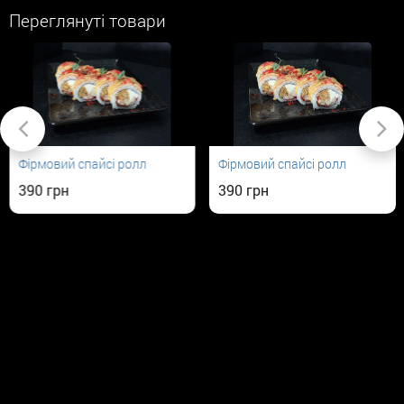
Переглянуті товари
Фірмовий спайсі ролл
Фірмовий спайсі ролл
390
390