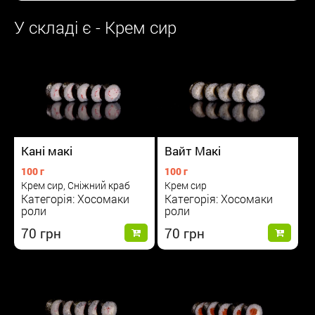
У складі є - Крем сир
Вайт Макі
Кані макі
100 г
100 г
Крем сир
Крем сир, Сніжний краб
Категорія: Хосомаки
Категорія: Хосомаки
роли
роли
70
70