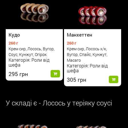
Кудо
Манхеттен
260 г
260 г
Крем сир, Лосось, Вугор,
Крем сир, Лосось х/к,
Соус, Кунжут, Огірок
Вугор, Спайс, Кунжут,
Категорія: Роли від
Масаго
шефа
Категорія: Роли від
шефа
295
305
У складі є - Лосось у теріяку соусі