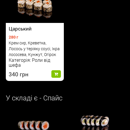
Царський
280 г
Крем сир, Креветка,
Лосось у теріяку соусі, Ікра
лососева, Кунжут, Огірок
Категорія: Роли від
шефа
340
У складі є - Спайс