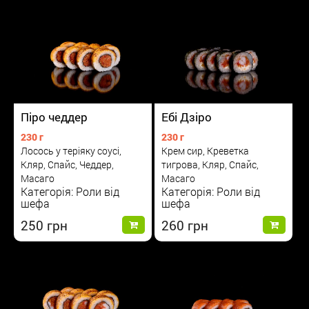
Піро чеддер
Ебі Дзіро
230 г
230 г
Лосось у теріяку соусі,
Крем сир, Креветка
Кляр, Спайс, Чеддер,
тигрова, Кляр, Спайс,
Масаго
Масаго
Категорія: Роли від
Категорія: Роли від
шефа
шефа
250
260