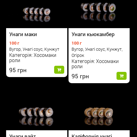
Унаги маки
Унаги кьюкамбер
100 г
100 г
Вугор, Унагі соус, Кунжут
Вугор, Унагі соус, Кунжут,
Категорія: Хосомаки
Огірок
роли
Категорія: Хосомаки
роли
95
95
Унаги вайт
Каліфорнія унагі