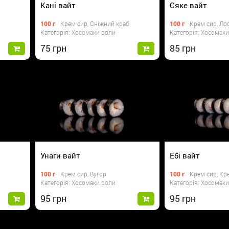
Кані вайт
Сяке вайт
100 г
Крем сир, Сніжний краб
100 г
Крем сир, Ло
Категорія: Хосомаки роли
Категорія: Хосомак
75
85
Унаги вайт
Ебі вайт
100 г
Крем сир, Вугор
100 г
Крем сир, Кр
Категорія: Хосомаки роли
Категорія: Хосомак
95
95