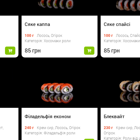
Сяке каппа
Сяке спайсі
100 г
Лосось, Огірок
100 г
Лосось, Спай
Категорія: Хосомаки роли
Категорія: Хосомак
85
85
Філадельфія економ
Блеквайт
т,
240 г
Крем сир, Лосось, Огірок
230 г
Крем сир, Лос
Категорія: Філадельфія роли
Огірок
Категорія: Роли від