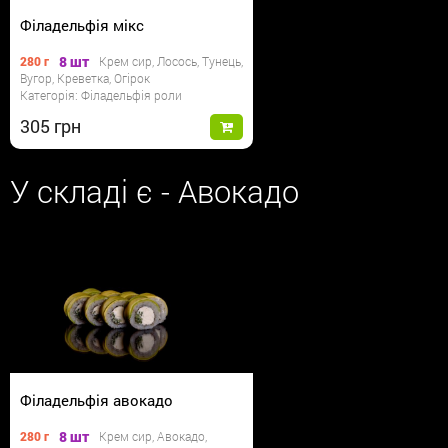
Філадельфія мікс
8 шт
280 г
Крем сир, Лосось, Тунець,
Вугор, Креветка, Огірок
Категорія: Філадельфія роли
305
У складі є - Авокадо
Філадельфія авокадо
8 шт
280 г
Крем сир, Авокадо,