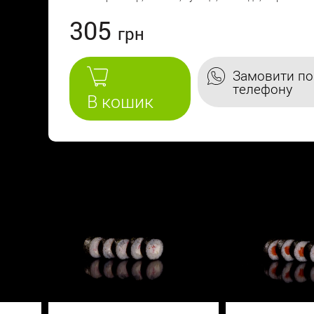
305
Замовити по
телефону
В кошик