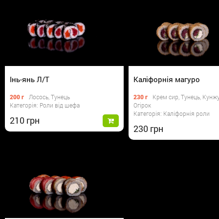
Інь-янь Л/Т
Каліфорнія магуро
200 г
Лосось, Тунець
230 г
Крем сир, Тунець, Кунжу
Категорія: Роли від шефа
Огірок
Категорія: Каліфорнія роли
210
230