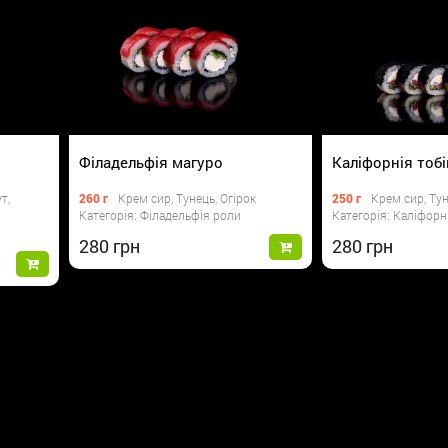
Філадельфія магуро
Каліфорнія тоб
т,
260 г
Крем сир, Тунець, Огірок
250 г
Крем сир, Тун
Категорія: Філадельфія роли
Категорія: Каліфорн
280
280