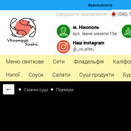
Оформити замовлення:
(095) 
м. Нікополь
вул. Івана мазепи 19а
Наш instagram
@_vs_elite_
Меню святкове
Сети
Філадельфія
Каліфо
Напої
Соуси
Салати
Суші продукти
Бу
Смачні суші
Преміум