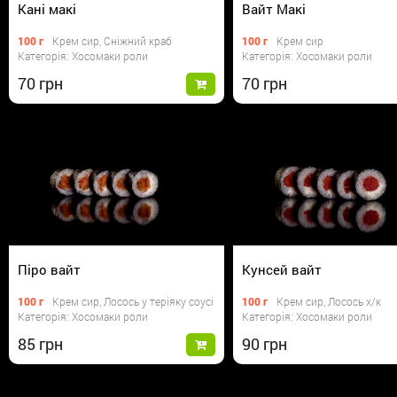
Кані макі
Вайт Макі
100 г
Крем сир, Сніжний краб
100 г
Крем сир
Категорія: Хосомаки роли
Категорія: Хосомаки роли
70
70
Піро вайт
Кунсей вайт
100 г
Крем сир, Лосось у теріяку соусі
100 г
Крем сир, Лосось х/к
Категорія: Хосомаки роли
Категорія: Хосомаки роли
85
90