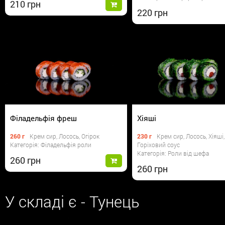
210
220
Філадельфія фреш
Хіяші
260 г
Крем сир, Лосось, Огірок
230 г
Крем сир, Лосось, Хіяші,
Категорія: Філадельфія роли
Горіховий соус
Категорія: Роли від шефа
260
260
У складі є - Тунець