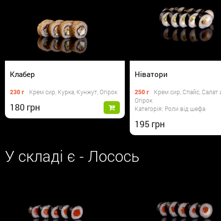
Клабер
Ніватори
230 г
Крем сир, Курка, Кунжут, Огірок
250 г
Крем сир, Спайс, Салат 
Огірок
180
Категорія: Роли від шефа
195
У складі є - Лосось