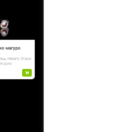
іко магуро
ець, Масаго, Огірок
ія роли