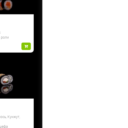
с
и роли
ось, Кунжут,
 шефа