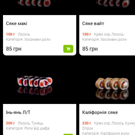
Сяке макі
Сяке вайт
100 г
Лосось
100 г
Крем сир, Лосось
Категорія: Хосомаки роли
Категорія: Хосомаки роли
85
85
Інь-янь Л/Т
Каліфорнія сяке
200 г
Лосось, Тунець
230 г
Крем сир, Лосось, Кунжу
Категорія: Роли від шефа
Огірок
Категорія: Каліфорнія роли