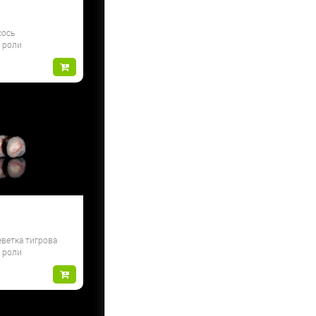
сось
и роли
еветка тигрова
и роли