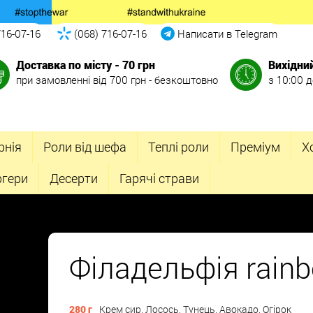
716-07-16
(068) 716-07-16
Написати в Telegram
Доставка по місту - 70 грн
Вихідни
при замовленні від 700 грн - безкоштовно
з 10:00 д
рнія
Роли від шефа
Теплі роли
Преміум
Х
ргери
Десерти
Гарячі страви
Філадельфія rain
280 г
Крем сир, Лосось, Тунець, Авокадо, Огірок