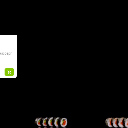
айсберг,