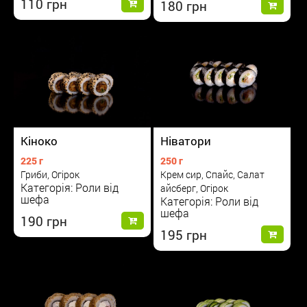
110
180
Кіноко
Ніватори
225 г
250 г
Гриби, Огірок
Крем сир, Спайс, Салат
Категорія: Роли від
айсберг, Огірок
шефа
Категорія: Роли від
шефа
190
195