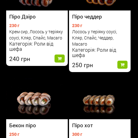
Піро Дзіро
Піро чеддер
230 г
230 г
Крем сир, Лосось у теріяку
Лосось у теріяку соусі,
соусі, Кляр, Спайс, Масаго
Кляр, Спайс, Чеддер,
Категорія: Роли від
Масаго
шефа
Категорія: Роли від
шефа
240
250
Бекон піро
Піро хот
250 г
300 г