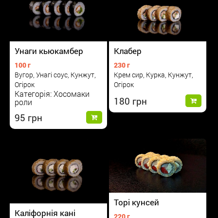
Унаги кьюкамбер
Клабер
100 г
230 г
Вугор, Унагі соус, Кунжут,
Крем сир, Курка, Кунжут,
Огірок
Огірок
Категорія: Хосомаки
180
роли
95
Торі кунсей
Каліфорнія кані
220 г