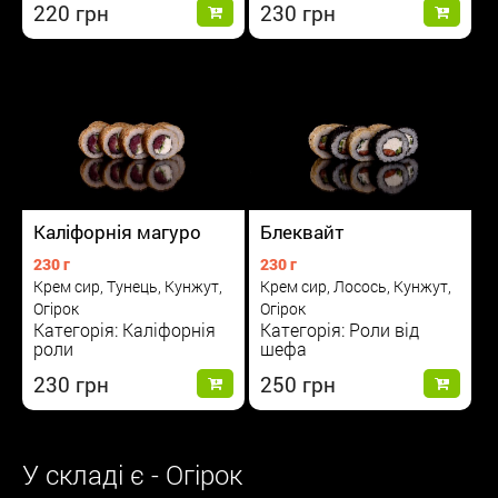
220
230
Блеквайт
Каліфорнія магуро
230 г
230 г
Крем сир, Лосось, Кунжут,
Крем сир, Тунець, Кунжут,
Огірок
Огірок
Категорія: Роли від
Категорія: Каліфорнія
шефа
роли
250
230
У складі є - Огірок