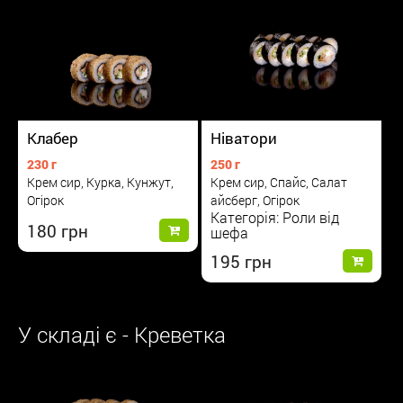
Клабер
Ніватори
230 г
250 г
Крем сир, Курка, Кунжут,
Крем сир, Спайс, Салат
Огірок
айсберг, Огірок
Категорія: Роли від
180
шефа
195
У складі є - Креветка