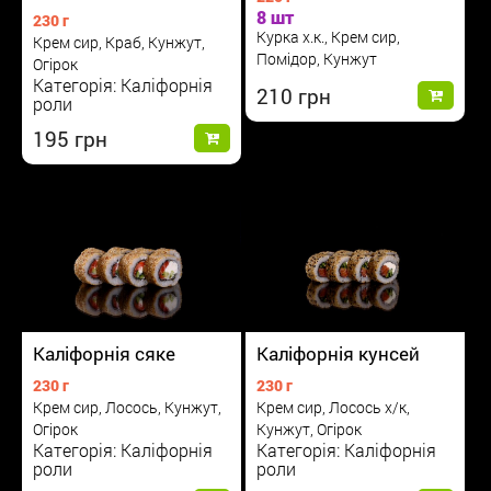
8 шт
230 г
Курка х.к., Крем сир,
Крем сир, Краб, Кунжут,
Помідор, Кунжут
Огірок
Категорія: Каліфорнія
210
роли
195
Каліфорнія сяке
Каліфорнія кунсей
230 г
230 г
Крем сир, Лосось, Кунжут,
Крем сир, Лосось х/к,
Огірок
Кунжут, Огірок
Категорія: Каліфорнія
Категорія: Каліфорнія
роли
роли