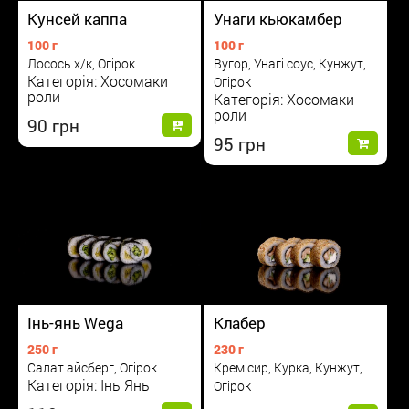
Кунсей каппа
Унаги кьюкамбер
100 г
100 г
Лосось х/к, Огірок
Вугор, Унагі соус, Кунжут,
Категорія: Хосомаки
Огірок
роли
Категорія: Хосомаки
роли
90
95
Інь-янь Wega
Клабер
250 г
230 г
Салат айсберг, Огірок
Крем сир, Курка, Кунжут,
Категорія: Інь Янь
Огірок