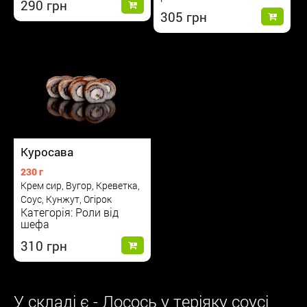
290
305
Куросава
230 г
Крем сир, Вугор, Креветка,
Соус, Кунжут, Огірок
Категорія: Роли від
шефа
310
У складі є - Лосось у теріяку соусі