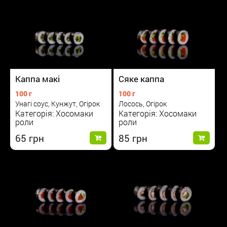
Каппа макі
Сяке каппа
100 г
100 г
Унагі соус, Кунжут, Огірок
Лосось, Огірок
Категорія: Хосомаки
Категорія: Хосомаки
роли
роли
65
85