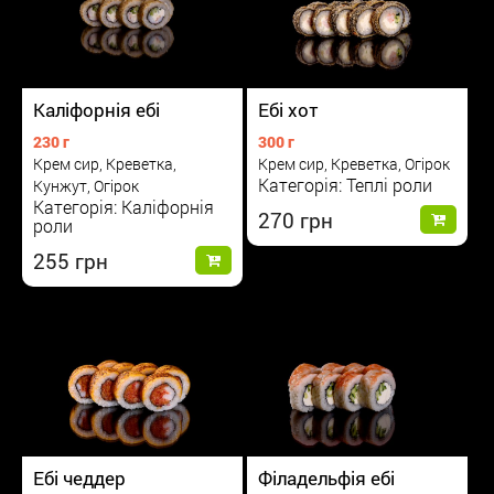
Каліфорнія ебі
Ебі хот
230 г
300 г
Крем сир, Креветка,
Крем сир, Креветка, Огірок
Категорія: Теплі роли
Кунжут, Огірок
Категорія: Каліфорнія
270
роли
255
Ебі чеддер
Філадельфія ебі