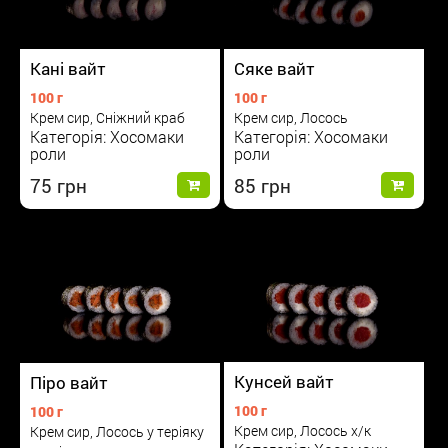
Сяке вайт
Кані вайт
100 г
100 г
Крем сир, Лосось
Крем сир, Сніжний краб
Категорія: Хосомаки
Категорія: Хосомаки
роли
роли
85
75
Кунсей вайт
Піро вайт
100 г
100 г
Крем сир, Лосось х/к
Крем сир, Лосось у теріяку