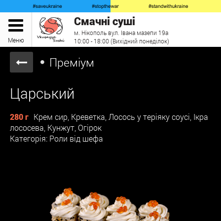
Смачні суші
м. Нікополь вул. Івана мазепи 19а
Меню
10:00 - 18:00 (Вихідний понеділок)
Преміум
Царський
280 г
Крем сир, Креветка, Лосось у теріяку соусі, Ікра
лососева, Кунжут, Огірок
Категорія: Роли від шефа