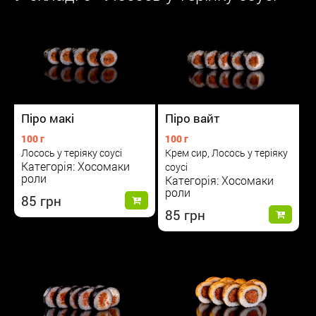
Піро макі
Піро вайт
100 г
100 г
Лосось у теріяку соусі
Крем сир, Лосось у теріяку
Категорія: Хосомаки
соусі
роли
Категорія: Хосомаки
роли
85
85