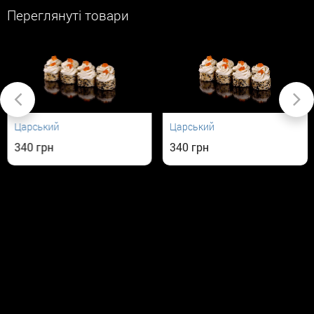
Переглянуті товари
Царський
Царський
340
340