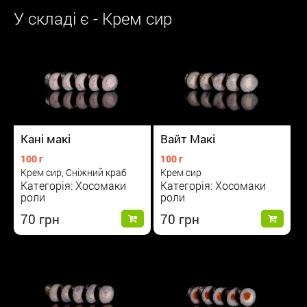
У складі є - Крем сир
Вайт Макі
Кані макі
100 г
100 г
Крем сир
Крем сир, Сніжний краб
Категорія: Хосомаки
Категорія: Хосомаки
роли
роли
70
70