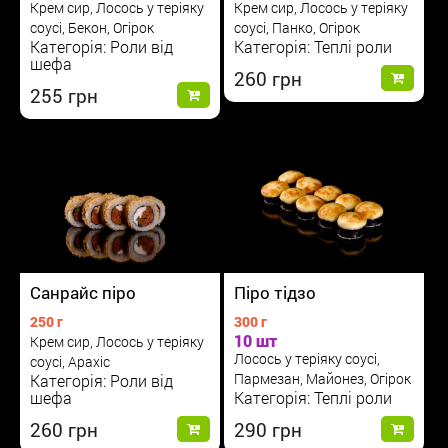
Крем сир, Лосось у теріяку
Крем сир, Лосось у теріяку
соусі, Бекон, Огірок
соусі, Панко, Огірок
Категорія: Роли від
Категорія: Теплі роли
шефа
260
255
Санрайс піро
Піро тідзо
250 г
300 г
10 шт
Крем сир, Лосось у теріяку
Лосось у теріяку соусі,
соусі, Арахіс
Пармезан, Майонез, Огірок
Категорія: Роли від
шефа
Категорія: Теплі роли
260
290