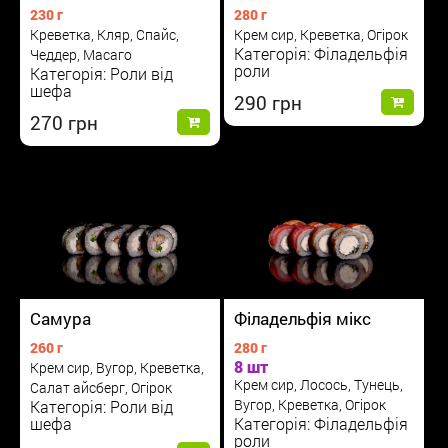
230 г
280 г
Креветка, Кляр, Спайс,
Крем сир, Креветка, Огірок
Категорія: Філадельфія
Чеддер, Масаго
роли
Категорія: Роли від
шефа
290
270
Самура
Філадельфія мікс
260 г
280 г
8 шт
Крем сир, Вугор, Креветка,
Крем сир, Лосось, Тунець,
Салат айсберг, Огірок
Вугор, Креветка, Огірок
Категорія: Роли від
шефа
Категорія: Філадельфія
роли