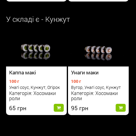
У складі є - Кунжут
Каппа макі
Унаги маки
100 г
100 г
Унагі соус, Кунжут, Огірок
Вугор, Унагі соус, Кунжут
Категорія: Хосомаки
Категорія: Хосомаки
роли
роли
65
95