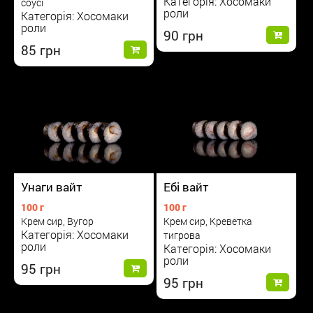
Категорія: Хосомаки
соусі
роли
Категорія: Хосомаки
роли
90
85
Унаги вайт
Ебі вайт
100 г
100 г
Крем сир, Вугор
Крем сир, Креветка
Категорія: Хосомаки
тигрова
роли
Категорія: Хосомаки
роли
95
95