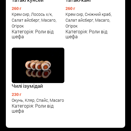
260 г
260 г
Крем сир, Лосось х/к,
Крем сир, Сніжний краб,
Салат айсберг, Масаго,
Салат айсберг, Масаго,
Огірок
Огірок
Категорія: Роли від
Категорія: Роли від
шефа
шефа
Чилі ізумідай
230 г
Окунь, Кляр, Спайс, Масаго
Категорія: Роли від
шефа