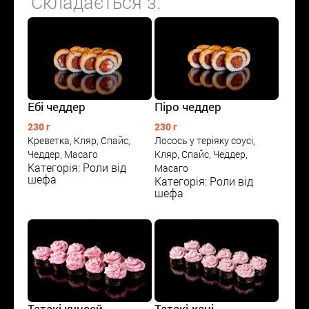
Складається з:
Ебі чеддер
Піро чеддер
230 г
230 г
Креветка, Кляр, Спайс,
Лосось у теріяку соусі,
Чеддер, Масаго
Кляр, Спайс, Чеддер,
Категорія: Роли від
Масаго
шефа
Категорія: Роли від
шефа
Татакі кунсей
Татакі-кані